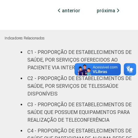
Internação
anterior
próxima
67
32
(mais de
50 leitos)
Serviço de
Indicadores Relacionados
Apoio à
50
50
Diagnose
C1 - PROPORÇÃO DE ESTABELECIMENTOS DE
e Terapia
SAÚDE, POR SERVIÇOS OFERECIDOS AO
PACIENTE VIA INTERNET
Localização
Capital
49
49
C2 - PROPORÇÃO DE ESTABELECIMENTOS DE
SAÚDE, POR SERVIÇOS DE TELESSAÚDE
Interior
22
77
DISPONÍVEIS
C3 - PROPORÇÃO DE ESTABELECIMENTOS DE
Essa tabela foi corrigida em maio de 2015.
SAÚDE QUE POSSUEM EQUIPAMENTOS PARA
Para mais informações, acesse
REALIZAÇÃO DE TELECONFERÊNCIA
https://cetic.br/noticia/cetic-br-informa-
correcao-dos-resultados-da-pesquisa-tic-
C4 - PROPORÇÃO DE ESTABELECIMENTOS DE
saude-2013/