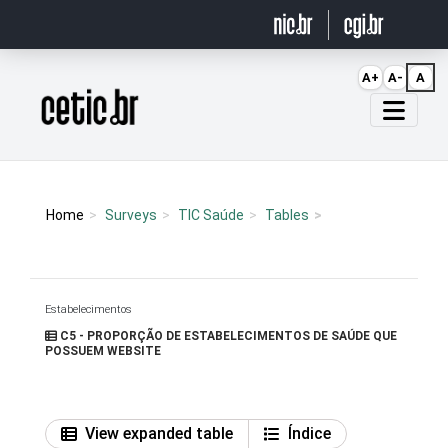
Ir para o conteúdo
A+
A-
A
Página inicial
Home
Surveys
TIC Saúde
Tables
Estabelecimentos
C5 - PROPORÇÃO DE ESTABELECIMENTOS DE SAÚDE QUE
POSSUEM WEBSITE
View expanded table
Índice