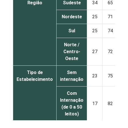
Região
Sudeste
34
65
Nordeste
25
71
Sul
25
74
Norte /
Centro-
27
72
Oeste
Tipo de
Sem
23
75
Estabelecimento
internação
Com
Internação
17
82
(de 0 a 50
leitos)
Com