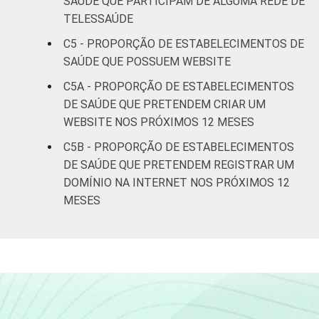
SAÚDE QUE PARTICIPAM DE ALGUMA REDE DE
1
Base: 1513 estabelecimentos de saúde que
TELESSAÚDE
declararam ter utilizado Internet nos últimos
C5 - PROPORÇÃO DE ESTABELECIMENTOS DE
12 meses em relação ao momento da
SAÚDE QUE POSSUEM WEBSITE
entrevista. Estimativa: 68.365
estabelecimentos. Dados coletados entre
C5A - PROPORÇÃO DE ESTABELECIMENTOS
fevereiro de 2013 e junho de 2013.
DE SAÚDE QUE PRETENDEM CRIAR UM
Fonte: NIC.br - fev 2013 / jun 2013
WEBSITE NOS PRÓXIMOS 12 MESES
C5B - PROPORÇÃO DE ESTABELECIMENTOS
DE SAÚDE QUE PRETENDEM REGISTRAR UM
DOMÍNIO NA INTERNET NOS PRÓXIMOS 12
MESES