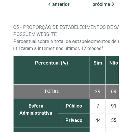
anterior
próxima
C5 - PROPORÇÃO DE ESTABELECIMENTOS DE SAÚDE 
POSSUEM WEBSITE
Percentual sobre o total de estabelecimentos de saúde
1
utilizaram a Internet nos últimos 12 meses
Percentual (%)
Sim
Não
Nã
re
TOTAL
29
69
Esfera
Público
7
91
Administrativa
Privado
44
55