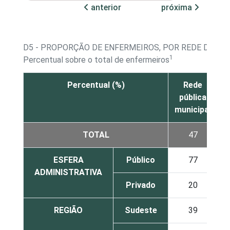
anterior
próxima
D5 - PROPORÇÃO DE ENFERMEIROS, POR REDE DE T
1
Percentual sobre o total de enfermeiros
Percentual (%)
Rede
pública
municipal
e
TOTAL
47
ESFERA
Público
77
ADMINISTRATIVA
Privado
20
REGIÃO
Sudeste
39