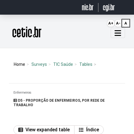
Ir para o conteúdo
A+
A-
A
Página inicial
Home
Surveys
TIC Saúde
Tables
Enfermeiros
D5 - PROPORÇÃO DE ENFERMEIROS, POR REDE DE
TRABALHO
View expanded table
Índice