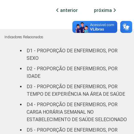
leitos)
anterior
próxima
Com
Internação
26
(mais de
50 leitos)
Indicadores Relacionados
D1 - PROPORÇÃO DE ENFERMEIROS, POR
FAIXA ETÁRIA
Até 30
50
SEXO
anos
D2 - PROPORÇÃO DE ENFERMEIROS, POR
31 a 40
IDADE
42
anos
D3 - PROPORÇÃO DE ENFERMEIROS, POR
TEMPO DE EXPERIÊNCIA NA ÁREA DE SAÚDE
41 anos ou
54
mais
D4 - PROPORÇÃO DE ENFERMEIROS, POR
CARGA HORÁRIA SEMANAL NO
Essa tabela foi corrigida em maio de 2015.
ESTABELECIMENTO DE SAÚDE SELECIONADO
Para mais informações, acesse
D5 - PROPORÇÃO DE ENFERMEIROS, POR
https://cetic.br/noticia/cetic-br-informa-