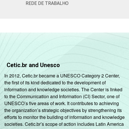
REDE DE TRABALHO
correcao-dos-resultados-da-pesquisa-tic-
saude-2013/
1
Base: 2.696 enfermeiros. Dados coletados
entre fevereiro de 2013 e agosto de 2013.
Fonte: NIC.br - fev 2013 / ago 2013
Cetic.br and Unesco
In 2012, Cetic.br became a UNESCO Category 2 Center,
the first of its kind dedicated to the development of
information and knowledge societies. The Center is linked
to the Communication and Information (CI) Sector, one of
UNESCO’s five areas of work. It contributes to achieving
the organization’s strategic objectives by strengthening its
efforts to monitor the building of information and knowledge
societies. Cetic.br’s scope of action includes Latin America