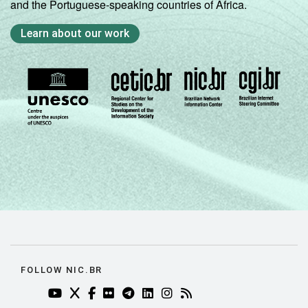
and the Portuguese-speaking countries of Africa.
Learn about our work
FOLLOW NIC.BR
YOUTUBE DO NIC.BR (ABRE EM NOVA ABA)
TWITTER DO NIC.BR (ABRE EM NOVA ABA)
FACEBOOK DO NIC.BR (ABRE EM NOVA AB
FLICKR DO NIC.BR (ABRE EM NOVA AB
TELEGRAM DO NIC.BR (ABRE EM N
LINKEDIN DO NIC.BR (ABRE EM
INSTAGRAM DO NIC.BR (AB
RSS DO NIC.BR (ABRE 