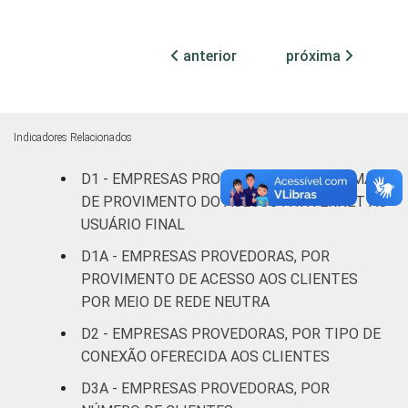
Sem
anterior
próxima
informação
7
26
20
de acessos
CLASSE
Sem
0
0
0
Indicadores Relacionados
DE
informação
NÚMERO
D1 - EMPRESAS PROVEDORAS, POR FORMA
DE
Menos de
DE PROVIMENTO DO ACESSO À INTERNET AO
CLIENTES
1.000
11
47
42
USUÁRIO FINAL
clientes
D1A - EMPRESAS PROVEDORAS, POR
PROVIMENTO DE ACESSO AOS CLIENTES
De 1.001 a
POR MEIO DE REDE NEUTRA
3.000
0
0
0
clientes
D2 - EMPRESAS PROVEDORAS, POR TIPO DE
CONEXÃO OFERECIDA AOS CLIENTES
De 3.001 a
D3A - EMPRESAS PROVEDORAS, POR
6.000
0
0
0