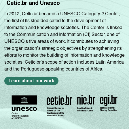
Cetic.br and Unesco
Grande
In 2012, Cetic.br became a UNESCO Category 2 Center,
(mais de 250
the first of its kind dedicated to the development of
0
3
0
pessoas
information and knowledge societies. The Center is linked
ocupadas)
to the Communication and Information (CI) Sector, one of
UNESCO’s five areas of work. It contributes to achieving
Sem
the organization’s strategic objectives by strengthening its
3
4
1
informações
efforts to monitor the building of information and knowledge
societies. Cetic.br’s scope of action includes Latin America
and the Portuguese-speaking countries of Africa.
Fonte: Núcleo de Informação e Coordenação
do Ponto BR. (2025). Pesquisa sobre o setor
Learn about our work
de provimento de serviços de Internet no
Brasil: TIC Provedores 2024 [Tabelas].