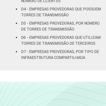
NÚMERO DE CLIENTES
clientes
D4 - EMPRESAS PROVEDORAS QUE POSSUEM
Mais de
TORRES DE TRANSMISSÃO
6.000
0
0
0
D5 - EMPRESAS PROVEDORAS, POR NÚMERO
clientes
DE TORRES DE TRANSMISSÃO
PORTE DO
Micro (até 9
D6 - EMPRESAS PROVEDORAS QUE UTILIZAM
PROVEDOR
pessoas
7
38
31
TORRES DE TRANSMISSÃO DE TERCEIROS
ocupadas)
D7 - EMPRESAS PROVEDORAS, POR TIPO DE
INFRAESTRUTURA COMPARTILHADA
Pequena (de
10 a 49
2
4
9
pessoas
ocupadas)
Média (de 50
a 249
2
1
1
pessoas
ocupadas)