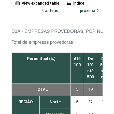
View expanded table
Índice
anterior
próxima
D3A - EMPRESAS PROVEDORAS, POR NÚMER
Total de empresas provedoras
Percentual (%)
Até
De
De
100
101
501
até
até
500
mil
TOTAL
5
19
17
REGIÃO
Norte
5
22
14