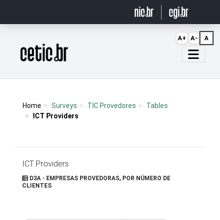
Ir para o conteúdo
A+
A-
A
Página inicial
Home
Surveys
TIC Provedores
Tables
ICT Providers
ICT Providers
D3A - EMPRESAS PROVEDORAS, POR NÚMERO DE
CLIENTES