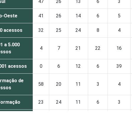
Sul
47
26
13
6
3
o-Oeste
41
26
14
6
5
00 acessos
32
25
24
8
4
1 a 5.000
4
7
21
22
16
essos
.001 acessos
0
6
12
6
39
ormação de
58
20
11
3
4
essos
formação
23
24
11
6
3
.000 clientes
84
12
2
1
0
3.000 clientes
32
45
17
2
2