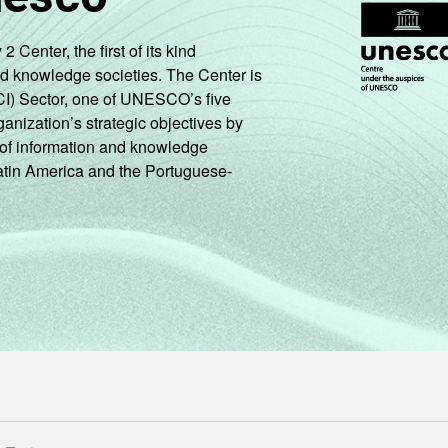
ação do Ponto BR. (2025). Pesquisa sobre o setor de provimento
enter, the first of its kind
nd knowledge societies. The Center is
CI) Sector, one of UNESCO’s five
ganization’s strategic objectives by
ng of information and knowledge
Latin America and the Portuguese-