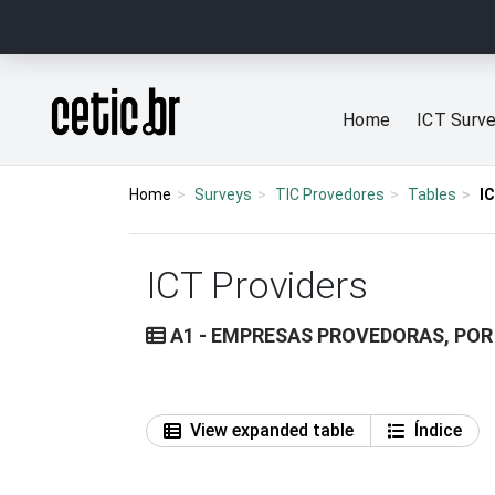
Ir para o conteúdo
Página inicial
Home
ICT Surv
Home
Surveys
TIC Provedores
Tables
I
ICT Providers
A1 - EMPRESAS PROVEDORAS, POR
View expanded table
Índice