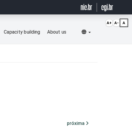
A+
A-
A
Selecionar idioma
Capacity building
About us
próxima