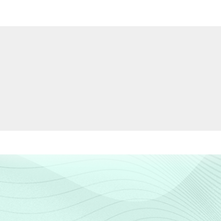
0
0
4
0
8
4
2
1
0
0
0
0
0
0
0
0
0
0
0
0
70
30
0
0
0
0
82
18