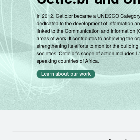
Fonte: Núcleo de Informação e Coorden
In 2012, Cetic.br became a UNESCO Category 2 C
Provedores 2024 [Tabelas].
dedicated to the development of information a
linked to the Communication and Information (
areas of work. It contributes to achieving the or
strengthening its efforts to monitor the buildi
societies. Cetic.br’s scope of action includes 
speaking countries of Africa.
Learn about our work