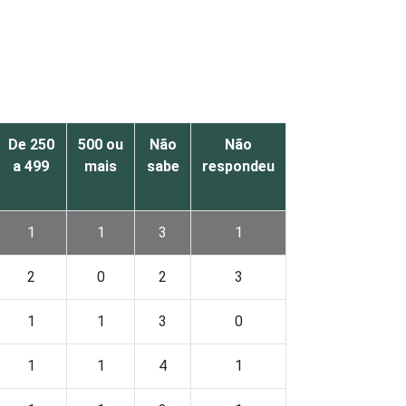
S
De 250
500 ou
Não
Não
a 499
mais
sabe
respondeu
1
1
3
1
2
0
2
3
1
1
3
0
1
1
4
1