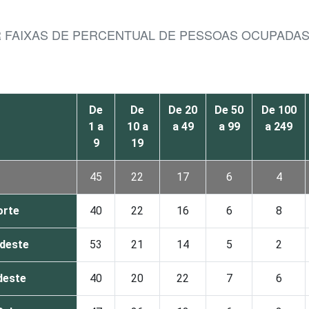
R FAIXAS DE PERCENTUAL DE PESSOAS OCUPADA
De
De
De 20
De 50
De 100
1 a
10 a
a 49
a 99
a 249
9
19
45
22
17
6
4
orte
40
22
16
6
8
deste
53
21
14
5
2
deste
40
20
22
7
6