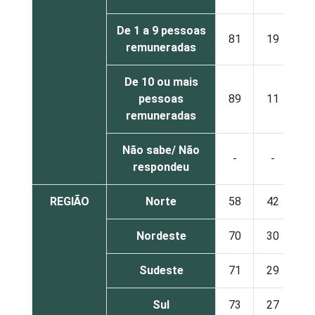
De 1 a 9 pessoas
81
19
remuneradas
De 10 ou mais
pessoas
89
11
remuneradas
Não sabe/ Não
-
-
respondeu
REGIÃO
Norte
58
42
Nordeste
70
30
Sudeste
71
29
Sul
73
27