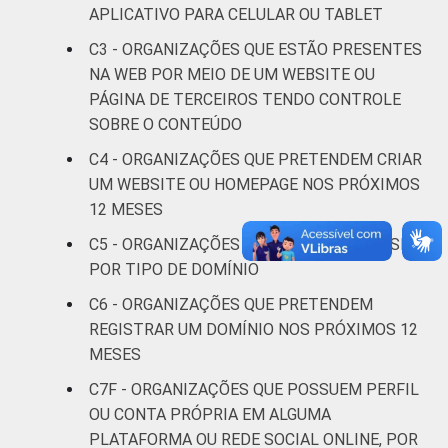
APLICATIVO PARA CELULAR OU TABLET
Saúde e
assistência
81
19
C3 - ORGANIZAÇÕES QUE ESTÃO PRESENTES
social
NA WEB POR MEIO DE UM WEBSITE OU
PÁGINA DE TERCEIROS TENDO CONTROLE
Habitação e
SOBRE O CONTEÚDO
64
36
meio ambiente
C4 - ORGANIZAÇÕES QUE PRETENDEM CRIAR
UM WEBSITE OU HOMEPAGE NOS PRÓXIMOS
Outros
83
17
12 MESES
C5 - ORGANIZAÇÕES QUE POSSUEM WEBSITE,
Fonte: CGI.br/NIC.br, Centro Regional de
POR TIPO DE DOMÍNIO
Estudos para o Desenvolvimento da
Sociedade da Informação (Cetic.br),
C6 - ORGANIZAÇÕES QUE PRETENDEM
Pesquisa sobre o uso das tecnologias de
REGISTRAR UM DOMÍNIO NOS PRÓXIMOS 12
informação e comunicação nas organizações
MESES
sem fins lucrativos brasileiras - TIC
C7F - ORGANIZAÇÕES QUE POSSUEM PERFIL
Organizações Sem Fins Lucrativos 2022.
OU CONTA PRÓPRIA EM ALGUMA
PLATAFORMA OU REDE SOCIAL ONLINE, POR