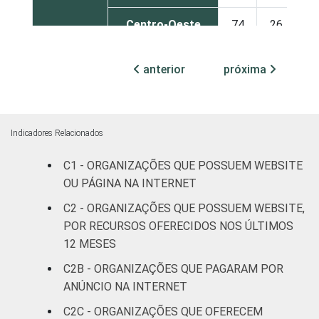
Centro-Oeste
74
26
ATIVIDADE
Associações
anterior
próxima
patronais e
63
37
profissionais
Cultura e
Indicadores Relacionados
76
24
recreação
C1 - ORGANIZAÇÕES QUE POSSUEM WEBSITE
Educação e
OU PÁGINA NA INTERNET
88
12
pesquisa
C2 - ORGANIZAÇÕES QUE POSSUEM WEBSITE,
POR RECURSOS OFERECIDOS NOS ÚLTIMOS
Desenvolvimento
12 MESES
e defesa de
48
52
direitos
C2B - ORGANIZAÇÕES QUE PAGARAM POR
ANÚNCIO NA INTERNET
Religião
72
28
C2C - ORGANIZAÇÕES QUE OFERECEM