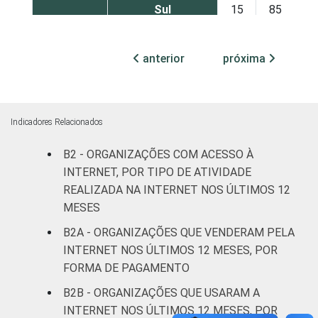
Sul
15
85
Centro-Oeste
17
83
anterior
próxima
ATIVIDADE
Associações
patronais e
9
89
profissionais
Indicadores Relacionados
Cultura e
B2 - ORGANIZAÇÕES COM ACESSO À
19
81
recreação
INTERNET, POR TIPO DE ATIVIDADE
REALIZADA NA INTERNET NOS ÚLTIMOS 12
Educação e
MESES
32
67
pesquisa
B2A - ORGANIZAÇÕES QUE VENDERAM PELA
INTERNET NOS ÚLTIMOS 12 MESES, POR
Desenvolvimento
FORMA DE PAGAMENTO
e defesa de
7
93
direitos
B2B - ORGANIZAÇÕES QUE USARAM A
INTERNET NOS ÚLTIMOS 12 MESES, POR