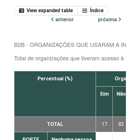
View expanded table
Índice
anterior
próxima
B2B - ORGANIZAÇÕES QUE USARAM A INTER
Total de organizações que tiveram acesso à Intern
Percentual (%)
Organizaçõ
Sim
Não
N
sa
TOTAL
17
82
PORTE
Nenhuma pessoa