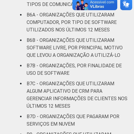
Religião
21
79
TIPOS DE COMUNICAÇÃO
B6A - ORGANIZAÇÕES QUE UTILIZARAM
Saúde e
COMPUTADOR, POR TIPO DE SOFTWARE
assistência
16
83
UTILIZADOS NOS ÚLTIMOS 12 MESES
social
B6B - ORGANIZAÇÕES QUE UTILIZARAM
Habitação e
SOFTWARE LIVRE, POR PRINCIPAL MOTIVO
14
86
meio ambiente
QUE LEVOU A ORGANIZAÇÃO A UTILIZÁ-LO
B7B - ORGANIZAÇÕES, POR FINALIDADE DE
Outros
18
82
USO DE SOFTWARE
Fonte: CGI.br/NIC.br, Centro Regional de
B7C - ORGANIZAÇÕES QUE UTILIZARAM
Estudos para o Desenvolvimento da
ALGUM APLICATIVO DE CRM PARA
Sociedade da Informação (Cetic.br),
GERENCIAR INFORMAÇÕES DE CLIENTES NOS
Pesquisa sobre o uso das tecnologias de
ÚLTIMOS 12 MESES
informação e comunicação nas organizações
B7D - ORGANIZAÇÕES QUE PAGARAM POR
sem fins lucrativos brasileiras - TIC
SERVIÇOS EM NUVEM
Organizações Sem Fins Lucrativos 2022.