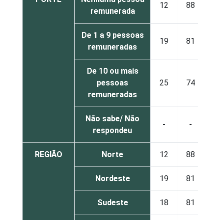
12
88
remunerada
De 1 a 9 pessoas
19
81
remuneradas
De 10 ou mais
pessoas
25
74
remuneradas
Não sabe/ Não
-
-
respondeu
REGIÃO
Norte
12
88
Nordeste
19
81
Sudeste
18
81