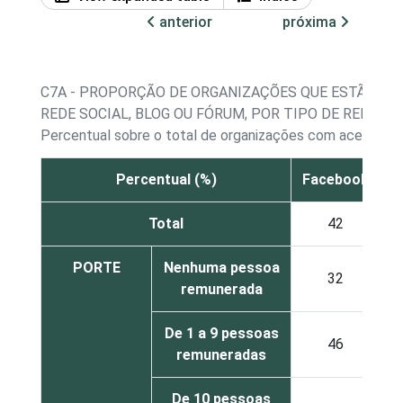
anterior
próxima
C7A - PROPORÇÃO DE ORGANIZAÇÕES QUE ESTÃO PR
REDE SOCIAL, BLOG OU FÓRUM, POR TIPO DE REDE SO
Percentual sobre o total de organizações com acesso à 
Percentual (%)
Facebook
O
Total
42
PORTE
Nenhuma pessoa
32
remunerada
De 1 a 9 pessoas
46
remuneradas
De 10 pessoas