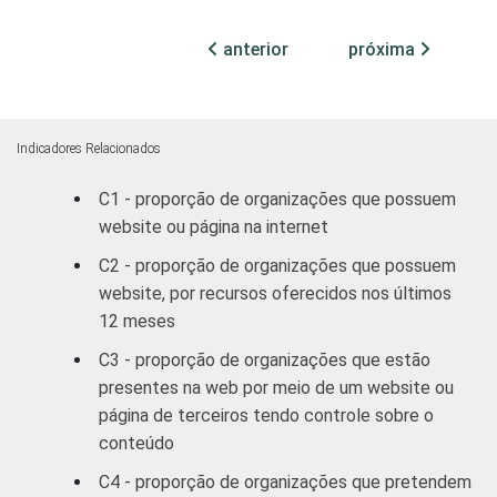
e cultura
anterior
próxima
Desenvolvimento
e defesa de
34
direitos
Indicadores Relacionados
Religião
56
C1 - proporção de organizações que possuem
website ou página na internet
Outros
35
C2 - proporção de organizações que possuem
1
Base: 2.551 organizações sem fins
website, por recursos oferecidos nos últimos
lucrativos que declararam ter acesso à
12 meses
Internet. Cada item apresentado se refere
C3 - proporção de organizações que estão
apenas aos resultados da alternativa "sim".
presentes na web por meio de um website ou
Dados coletados entre outubro de 2012 e
página de terceiros tendo controle sobre o
março de 2013. Respostas estimluadas e
conteúdo
rodiziadas.
Fonte: NIC.br - out/2012 a mar/2013
C4 - proporção de organizações que pretendem