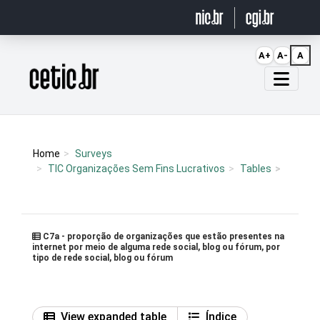
Ir para o conteúdo
A+
A-
A
Página inicial
Home
Surveys
TIC Organizações Sem Fins Lucrativos
Tables
C7a - proporção de organizações que estão presentes na
internet por meio de alguma rede social, blog ou fórum, por
tipo de rede social, blog ou fórum
View expanded table
Índice