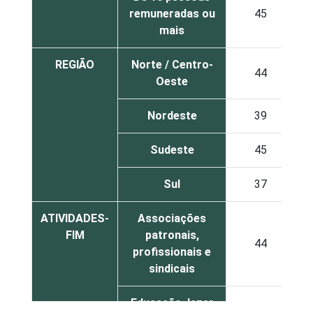
remuneradas ou
45
mais
REGIÃO
Norte / Centro-
44
Oeste
Nordeste
39
Sudeste
45
Sul
37
ATIVIDADES-
Associações
FIM
patronais,
44
profissionais e
sindicais
Educação, lazer
49