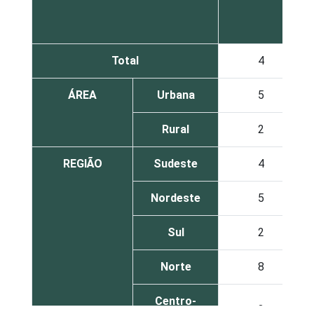
Total
4
ÁREA
Urbana
5
Rural
2
REGIÃO
Sudeste
4
Nordeste
5
Sul
2
Norte
8
Centro-
3