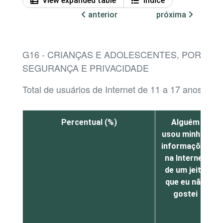
View expanded table
Índice
anterior
próxima
G16 - CRIANÇAS E ADOLESCENTES, POR SIT
SEGURANÇA E PRIVACIDADE
Total de usuários de Internet de 11 a 17 anos¹
Percentual (%)
Alguém
usou minhas
informações
na Internet
de um jeito
que eu não
gostei