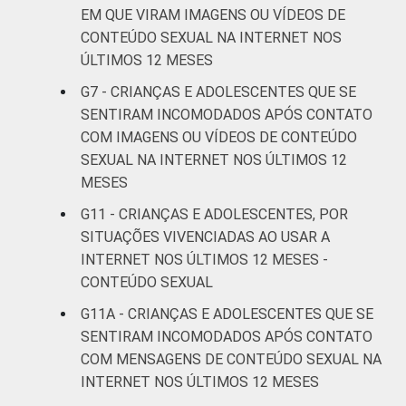
EM QUE VIRAM IMAGENS OU VÍDEOS DE
OU DO
CONTEÚDO SEXUAL NA INTERNET NOS
ADOLESCENTE
De 11 a 12
3
ÚLTIMOS 12 MESES
anos
G7 - CRIANÇAS E ADOLESCENTES QUE SE
De 13 a 14
SENTIRAM INCOMODADOS APÓS CONTATO
4
anos
COM IMAGENS OU VÍDEOS DE CONTEÚDO
SEXUAL NA INTERNET NOS ÚLTIMOS 12
De 15 a 17
MESES
5
anos
G11 - CRIANÇAS E ADOLESCENTES, POR
SITUAÇÕES VIVENCIADAS AO USAR A
RENDA
Até 1 SM
6
FAMILIAR
INTERNET NOS ÚLTIMOS 12 MESES -
CONTEÚDO SEXUAL
Mais de 1
4
SM até 2 SM
G11A - CRIANÇAS E ADOLESCENTES QUE SE
SENTIRAM INCOMODADOS APÓS CONTATO
Mais de 2
COM MENSAGENS DE CONTEÚDO SEXUAL NA
4
SM até 3 SM
INTERNET NOS ÚLTIMOS 12 MESES