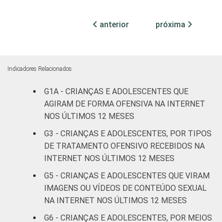
Oeste
anterior
próxima
SEXO DA
Masculino
5
CRIANÇA OU
DO
Feminino
4
ADOLESCENTE
Indicadores Relacionados
ESCOLARIDADE
Até
G1A - CRIANÇAS E ADOLESCENTES QUE
DOS PAIS OU
Fundamental
3
AGIRAM DE FORMA OFENSIVA NA INTERNET
RESPONSÁVEIS
I
NOS ÚLTIMOS 12 MESES
G3 - CRIANÇAS E ADOLESCENTES, POR TIPOS
Fundamental
5
DE TRATAMENTO OFENSIVO RECEBIDOS NA
II
INTERNET NOS ÚLTIMOS 12 MESES
Médio ou
G5 - CRIANÇAS E ADOLESCENTES QUE VIRAM
5
mais
IMAGENS OU VÍDEOS DE CONTEÚDO SEXUAL
NA INTERNET NOS ÚLTIMOS 12 MESES
FAIXA ETÁRIA
De 9 a 10
-
G6 - CRIANÇAS E ADOLESCENTES, POR MEIOS
DA CRIANÇA
anos