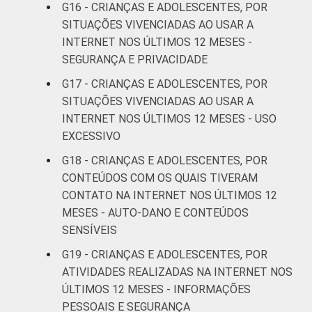
COM ACESSO
G16 - CRIANÇAS E ADOLESCENTES, POR
À INTERNET
Não
3
SITUAÇÕES VIVENCIADAS AO USAR A
INTERNET NOS ÚLTIMOS 12 MESES -
Fonte: CGI.br/NIC.br, Centro Regional de
SEGURANÇA E PRIVACIDADE
Estudos para o Desenvolvimento da
G17 - CRIANÇAS E ADOLESCENTES, POR
Sociedade da Informação (Cetic.br),
SITUAÇÕES VIVENCIADAS AO USAR A
Pesquisa sobre o uso da Internet por
INTERNET NOS ÚLTIMOS 12 MESES - USO
crianças e adolescentes no Brasil - TIC Kids
EXCESSIVO
Online Brasil 2019. ¹Dados coletados por
meio de questionários de
G18 - CRIANÇAS E ADOLESCENTES, POR
autopreenchimento.
CONTEÚDOS COM OS QUAIS TIVERAM
CONTATO NA INTERNET NOS ÚLTIMOS 12
MESES - AUTO-DANO E CONTEÚDOS
SENSÍVEIS
G19 - CRIANÇAS E ADOLESCENTES, POR
ATIVIDADES REALIZADAS NA INTERNET NOS
ÚLTIMOS 12 MESES - INFORMAÇÕES
PESSOAIS E SEGURANÇA