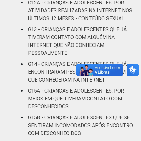
G12A - CRIANÇAS E ADOLESCENTES, POR
Mais de 3
4
ATIVIDADES REALIZADAS NA INTERNET NOS
SM
ÚLTIMOS 12 MESES - CONTEÚDO SEXUAL
Não tem
G13 - CRIANÇAS E ADOLESCENTES QUE JÁ
0
renda
TIVERAM CONTATO COM ALGUÉM NA
INTERNET QUE NÃO CONHECIAM
Não sabe
3
PESSOALMENTE
G14 - CRIANÇAS E ADOLESCENTES QUE JÁ
Não
1
ENCONTRARAM PESSOALMENTE ALGUÉM
respondeu
QUE CONHECERAM NA INTERNET
CLASSE
AB
3
G15A - CRIANÇAS E ADOLESCENTES, POR
SOCIAL
MEIOS EM QUE TIVERAM CONTATO COM
C
4
DESCONHECIDOS
G15B - CRIANÇAS E ADOLESCENTES QUE SE
DE
5
SENTIRAM INCOMODADOS APÓS ENCONTRO
COM DESCONHECIDOS
DOMICÍLIO
Sim
5