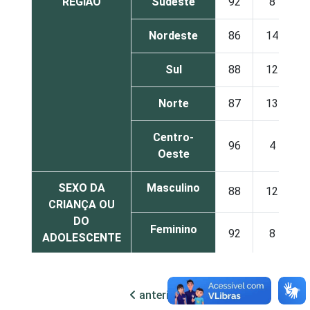
REGIÃO
Sudeste
92
8
Nordeste
86
14
Sul
88
12
Norte
87
13
Centro-
96
4
Oeste
SEXO DA
Masculino
88
12
CRIANÇA OU
DO
Feminino
92
8
ADOLESCENTE
ESCOLARIDADE
Até
DOS PAIS OU
Fundamental
88
12
anterior
próxima
RESPONSÁVEIS
I