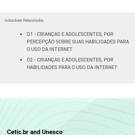
Fundamental
91
9
II
Indicadores Relacionados
D1 - CRIANÇAS E ADOLESCENTES, POR
Médio ou
91
9
PERCEPÇÃO SOBRE SUAS HABILIDADES PARA
mais
O USO DA INTERNET
FAIXA ETÁRIA
De 11 a 12
D2 - CRIANÇAS E ADOLESCENTES, POR
75
25
DA CRIANÇA
anos
HABILIDADES PARA O USO DA INTERNET
OU DO
ADOLESCENTE
De 13 a 14
91
9
anos
De 15 a 17
97
3
anos
RENDA
Até 1 SM
85
15
FAMILIAR
Cetic.br and Unesco