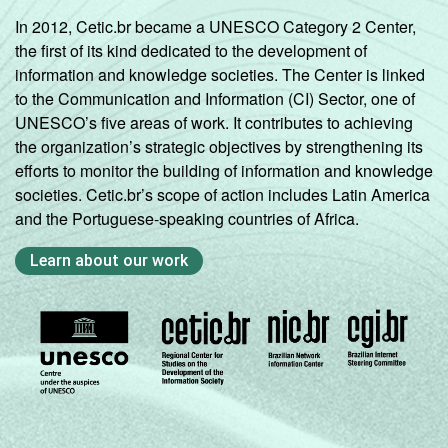
Mais de 1
91
9
In 2012, Cetic.br became a UNESCO Category 2 Center,
SM até 2 SM
the first of its kind dedicated to the development of
information and knowledge societies. The Center is linked
Mais de 2
91
9
to the Communication and Information (CI) Sector, one of
SM até 3 SM
UNESCO’s five areas of work. It contributes to achieving
the organization’s strategic objectives by strengthening its
Mais de 3
94
6
efforts to monitor the building of information and knowledge
SM
societies. Cetic.br’s scope of action includes Latin America
and the Portuguese-speaking countries of Africa.
CLASSE
AB
93
7
SOCIAL
Learn about our work
C
90
10
DE
87
13
Fonte: CGI.br/NIC.br, Centro Regional de
Estudos para o Desenvolvimento da
Sociedade da Informação (Cetic.br),