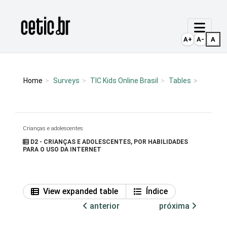
Ir para o conteúdo
Página inicial
A+
A-
A
Home
Surveys
TIC Kids Online Brasil
Tables
Crianças e adolescentes
D2 - CRIANÇAS E ADOLESCENTES, POR HABILIDADES
PARA O USO DA INTERNET
View expanded table
Índice
anterior
próxima