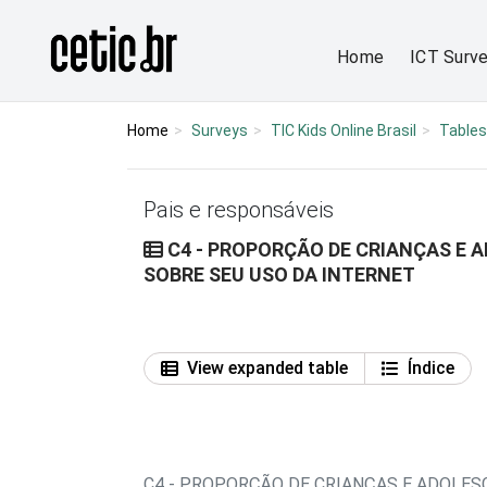
Ir para o conteúdo
Página inicial
Home
ICT Surv
Home
Surveys
TIC Kids Online Brasil
Tables
Pais e responsáveis
C4 - PROPORÇÃO DE CRIANÇAS E A
SOBRE SEU USO DA INTERNET
View expanded table
Índice
C4 - PROPORÇÃO DE CRIANÇAS E ADOLESC