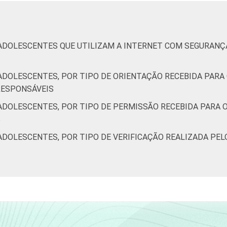
50
57
 ADOLESCENTES QUE UTILIZAM A INTERNET COM SEGURANÇ
56
51
ADOLESCENTES, POR TIPO DE ORIENTAÇÃO RECEBIDA PARA 
RESPONSÁVEIS
 ADOLESCENTES, POR TIPO DE PERMISSÃO RECEBIDA PARA 
44
36
S
ADOLESCENTES, POR TIPO DE VERIFICAÇÃO REALIZADA PEL
36
24
34
28
39
34
M