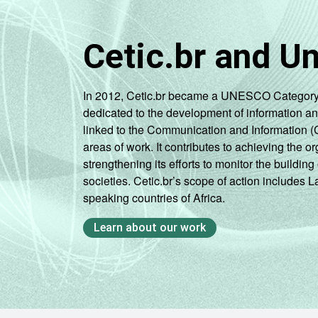
Mais de 2
SM até 3 S
Cetic.br and U
Mais de 3
SM
In 2012, Cetic.br became a UNESCO Category 2 C
dedicated to the development of information a
CLASSE SOCIAL 2008
AB
linked to the Communication and Information (
areas of work. It contributes to achieving the or
C
strengthening its efforts to monitor the buildi
societies. Cetic.br’s scope of action includes 
DE
speaking countries of Africa.
CLASSE SOCIAL 2015
AB
Learn about our work
C
DE