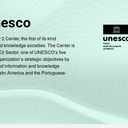
51
39
M
nesco
53
50
enter, the first of its kind
nd knowledge societies. The Center is
58
51
CI) Sector, one of UNESCO’s five
ganization’s strategic objectives by
43
37
ng of information and knowledge
Latin America and the Portuguese-
21
15
57
51
46
39
26
22