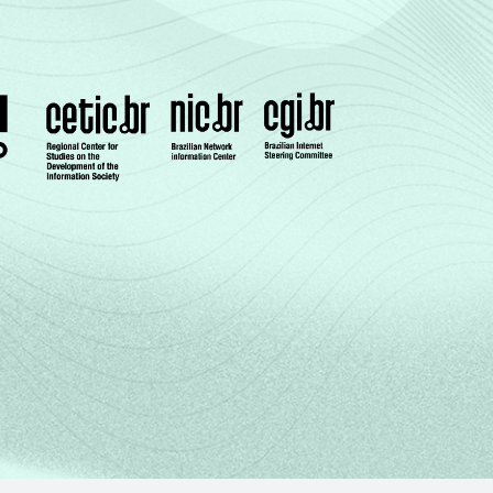
40
39
50
43
54
48
37
36
15
16
52
47
39
38
22
22