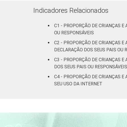
mais
Indicadores Relacionados
FAIXA ETÁRIA DA
De 9 a 10
CRIANÇA OU DO
anos
C1 - PROPORÇÃO DE CRIANÇAS E
ADOLESCENTE
OU RESPONSÁVEIS
De 11 a 12
anos
C2 - PROPORÇÃO DE CRIANÇAS E 
DECLARAÇÃO DOS SEUS PAIS OU 
De 13 a 14
C3 - PROPORÇÃO DE CRIANÇAS E
anos
DOS SEUS PAIS OU RESPONSÁVEI
C4 - PROPORÇÃO DE CRIANÇAS E 
De 15 a 17
SEU USO DA INTERNET
anos
RENDA FAMILIAR
Até 1 SM
Mais de 1
SM até 2 S