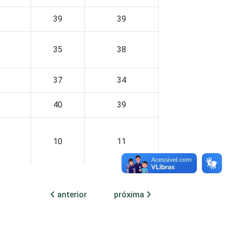
39
39
35
38
37
34
40
39
10
11
37
34
anterior
próxima
53
50