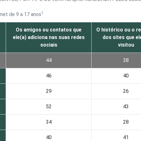
1
rnet de 9 a 17 anos
Os amigos ou contatos que
O histórico ou o r
ele(a) adiciona nas suas redes
dos sites que el
sociais
visitou
44
38
46
40
29
26
52
43
34
28
40
41