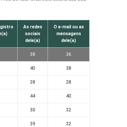
egistro
As redes
O e-mail ou as
e(a)
sociais
mensagens
dele(a)
dele(a)
38
36
40
38
28
28
44
40
30
32
39
32