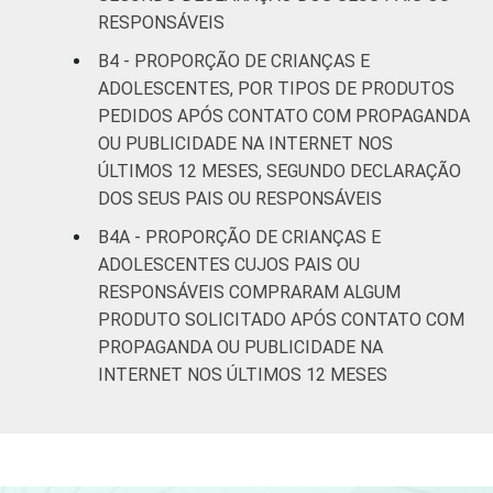
De 15 a 17
16
RESPONSÁVEIS
anos
B4 - PROPORÇÃO DE CRIANÇAS E
RENDA
Até 1 SM
9
ADOLESCENTES, POR TIPOS DE PRODUTOS
FAMILIAR
PEDIDOS APÓS CONTATO COM PROPAGANDA
Mais de 1
OU PUBLICIDADE NA INTERNET NOS
17
SM até 2 SM
ÚLTIMOS 12 MESES, SEGUNDO DECLARAÇÃO
DOS SEUS PAIS OU RESPONSÁVEIS
Mais de 2
18
B4A - PROPORÇÃO DE CRIANÇAS E
SM até 3 SM
ADOLESCENTES CUJOS PAIS OU
RESPONSÁVEIS COMPRARAM ALGUM
Mais de 3
33
PRODUTO SOLICITADO APÓS CONTATO COM
SM
PROPAGANDA OU PUBLICIDADE NA
INTERNET NOS ÚLTIMOS 12 MESES
CLASSE
AB
36
SOCIAL 2008
C
15
DE
7