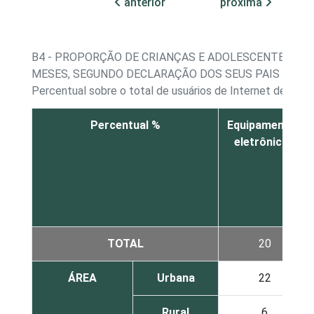
anterior
próxima
B4 - PROPORÇÃO DE CRIANÇAS E ADOLESCENTES, P
MESES, SEGUNDO DECLARAÇÃO DOS SEUS PAIS OU R
Percentual sobre o total de usuários de Internet de 9 a 
Percentual %
Equipamentos
eletrônicos
TOTAL
20
ÁREA
Urbana
22
Rural
6