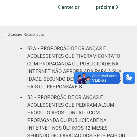
DOS PAIS OU
fundamental
8
anterior
próxima
RESPONSÁVEIS
I
Fundamental
15
II
Indicadores Relacionados
B2A - PROPORÇÃO DE CRIANÇAS E
Médio ou
28
mais
ADOLESCENTES QUE TIVERAM CONTATO
COM PROPAGANDA OU PUBLICIDADE NA
FAIXA ETÁRIA
De 9 a 10
INTERNET NÃO APROPRIADA PARA A SUA
20
DA CRIANÇA
anos
IDADE, SEGUNDO DECLARAÇÃO DOS SEUS
OU DO
PAIS OU RESPONSÁVEIS
ADOLESCENTE
De 11 a 12
22
B3 - PROPORÇÃO DE CRIANÇAS E
anos
ADOLESCENTES QUE PEDIRAM ALGUM
PRODUTO APÓS CONTATO COM
De 13 a 14
24
PROPAGANDA OU PUBLICIDADE NA
anos
INTERNET NOS ÚLTIMOS 12 MESES,
SEGUNDO DECLARAÇÃO DOS SEUS PAIS OU