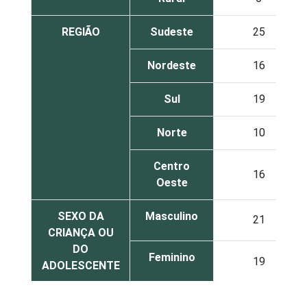
REGIÃO
Sudeste
25
Nordeste
16
Sul
19
Norte
10
Centro
16
Oeste
SEXO DA
Masculino
21
CRIANÇA OU
DO
Feminino
19
ADOLESCENTE
ESCOLARIDADE
Até