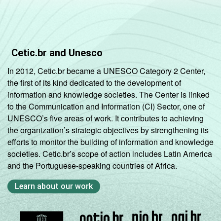
CLASSE
AB
36
SOCIAL 2015
C
18
Cetic.br and Unesco
DE
6
In 2012, Cetic.br became a UNESCO Category 2 Center,
the first of its kind dedicated to the development of
information and knowledge societies. The Center is linked
1
Base: 23.380.494 usuários de Internet de 9
to the Communication and Information (CI) Sector, one of
a 17 anos. Respostas estimuladas e
UNESCO’s five areas of work. It contributes to achieving
rodiziadas. Cada item apresentado se refere
the organization’s strategic objectives by strengthening its
apenas aos resultados da alternativa 'sim'.
efforts to monitor the building of information and knowledge
Dados coletados entre novembro de 2015 e
societies. Cetic.br’s scope of action includes Latin America
junho de 2016.
and the Portuguese-speaking countries of Africa.
Publicação dos dados em: 10/10/2016.
Correção dos dados em: 28/10/2016. Mais
Learn about our work
informações em:
https://cetic.br/noticia/cetic-br-informa-
correcao-dos-resultados-da-pesquisa-tic-