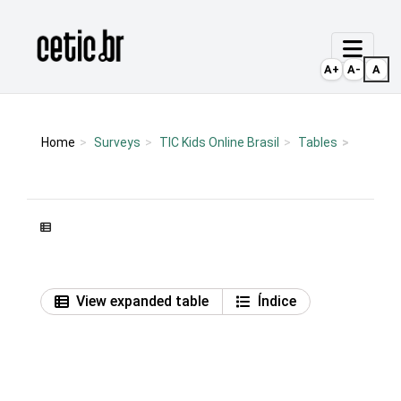
Ir para o conteúdo
Página inicial
A+
A-
A
Home
Surveys
TIC Kids Online Brasil
Tables
View expanded table
Índice