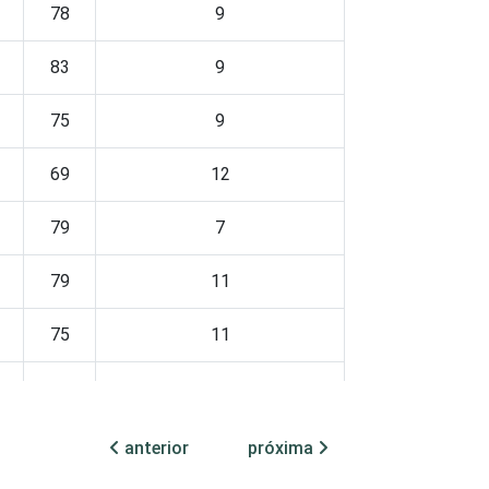
78
9
83
9
75
9
69
12
79
7
79
11
75
11
83
8
80
7
anterior
próxima