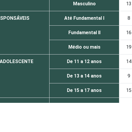
Masculino
13
ESPONSÁVEIS
Até Fundamental I
8
Fundamental II
16
Médio ou mais
19
O ADOLESCENTE
De 11 a 12 anos
14
De 13 a 14 anos
9
De 15 a 17 anos
15
Até 1 SM
9
Mais de 1 SM até 2 SM
13