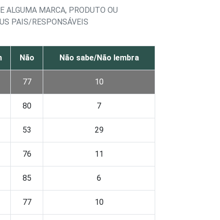
E ALGUMA MARCA, PRODUTO OU
EUS PAIS/RESPONSÁVEIS
m
Não
Não sabe/Não lembra
77
10
80
7
53
29
76
11
85
6
77
10