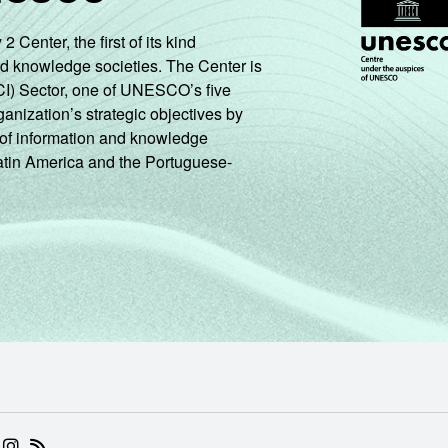
enter, the first of its kind
nd knowledge societies. The Center is
CI) Sector, one of UNESCO’s five
ganization’s strategic objectives by
ng of information and knowledge
Latin America and the Portuguese-
 (ABRE EM NOVA ABA)
.BR (ABRE EM NOVA ABA)
 NIC.BR (ABRE EM NOVA ABA)
 NIC.BR (ABRE EM NOVA ABA)
AM DO NIC.BR (ABRE EM NOVA ABA)
NKEDIN DO NIC.BR (ABRE EM NOVA ABA)
INSTAGRAM DO NIC.BR (ABRE EM NOVA ABA)
RSS DO NIC.BR (ABRE EM NOVA ABA)