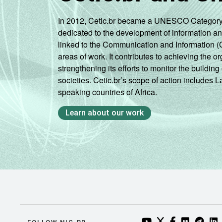
In 2012, Cetic.br became a UNESCO Category 2 C
dedicated to the development of information a
linked to the Communication and Information (
areas of work. It contributes to achieving the or
strengthening its efforts to monitor the buildi
societies. Cetic.br’s scope of action includes 
speaking countries of Africa.
Learn about our work
YOUTUBE DO NIC.BR
TWITTER DO NIC
FACEBOOK DO
FLICKR DO
TELEGR
LI