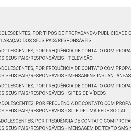
Mais de 2 SM até 3 SM
16
Mais de 3 SM
14
AB
17
DOLESCENTES, POR TIPOS DE PROPAGANDA/PUBLICIDADE 
CLARAÇÃO DOS SEUS PAIS/RESPONSÁVEIS
C
12
ADOLESCENTES, POR FREQUÊNCIA DE CONTATO COM PROPA
S SEUS PAIS/RESPONSÁVEIS - TELEVISÃO
DE
8
ADOLESCENTES, POR FREQUÊNCIA DE CONTATO COM PROPA
1 a 17 anos. Dados coletados entre outubro de 2014 e fevereiro
S SEUS PAIS/RESPONSÁVEIS - MENSAGENS INSTANTÂNEAS
ADOLESCENTES, POR FREQUÊNCIA DE CONTATO COM PROPA
 SEUS PAIS/RESPONSÁVEIS - SITES DE VÍDEOS
ADOLESCENTES, POR FREQUÊNCIA DE CONTATO COM PROPA
 SEUS PAIS/RESPONSÁVEIS - SITE DE UMA REDE SOCIAL
ADOLESCENTES, POR FREQUÊNCIA DE CONTATO COM PROPA
S SEUS PAIS/RESPONSÁVEIS - MENSAGEM DE TEXTO SMS 