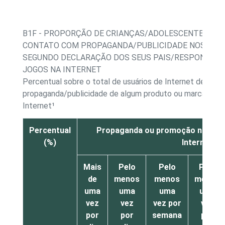
B1F - PROPORÇÃO DE CRIANÇAS/ADOLESCENTES, PO
CONTATO COM PROPAGANDA/PUBLICIDADE NOS ÚLTI
SEGUNDO DECLARAÇÃO DOS SEUS PAIS/RESPONSÁVEIS
JOGOS NA INTERNET
Percentual sobre o total de usuários de Internet de 9 a 
propaganda/publicidade de algum produto ou marca num s
Internet¹
Percentual
Propaganda ou promoção num site
(%)
Internet
Mais
Pelo
Pelo
Pelo
de
menos
menos
menos
uma
uma
uma
uma
vez
vez
vez por
vez
por
por
semana
por