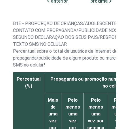
anterior
próxima
B1E - PROPORÇÃO DE CRIANÇAS/ADOLESCENTES, PO
CONTATO COM PROPAGANDA/PUBLICIDADE NOS ÚLTI
SEGUNDO DECLARAÇÃO DOS SEUS PAIS/RESPONSÁVE
TEXTO SMS NO CELULAR
Percentual sobre o total de usuários de Internet de 9 a 
propaganda/publicidade de algum produto ou marca nu
SMS no celular¹
Percentual
Propaganda ou promoção numa me
(%)
no celular
Mais
Pelo
Pelo
Pelo
de
menos
menos
menos
uma
uma
uma
uma
vez
vez
vez por
vez
por
por
semana
por