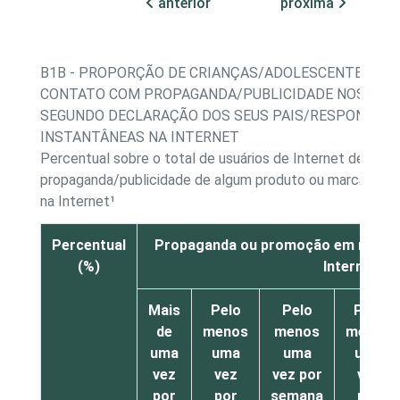
anterior
próxima
B1B - PROPORÇÃO DE CRIANÇAS/ADOLESCENTES, PO
CONTATO COM PROPAGANDA/PUBLICIDADE NOS ÚLTI
SEGUNDO DECLARAÇÃO DOS SEUS PAIS/RESPONSÁVE
INSTANTÂNEAS NA INTERNET
Percentual sobre o total de usuários de Internet de 9 a 
propaganda/publicidade de algum produto ou marca em 
na Internet¹
Percentual
Propaganda ou promoção em mensa
(%)
Internet
Mais
Pelo
Pelo
Pelo
de
menos
menos
menos
uma
uma
uma
uma
vez
vez
vez por
vez
por
por
semana
por