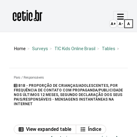
Ir para o conteúdo
Página inicial
A+
A-
A
Home
Surveys
TIC Kids Online Brasil
Tables
Pais / Responsáveis
B1B - PROPORÇÃO DE CRIANÇAS/ADOLESCENTES, POR
FREQUÊNCIA DE CONTATO COM PROPAGANDA/PUBLICIDADE
NOS ÚLTIMOS 12 MESES, SEGUNDO DECLARAÇÃO DOS SEUS
PAIS/RESPONSÁVEIS - MENSAGENS INSTANTÂNEAS NA
INTERNET
View expanded table
Índice