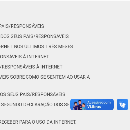
57
38
45
36
PAIS/RESPONSÁVEIS
 DOS SEUS PAIS/RESPONSÁVEIS
34
39
ERNET NOS ÚLTIMOS TRÊS MESES
PONSÁVEIS À INTERNET
S/RESPONSÁVEIS À INTERNET
34
32
VEIS SOBRE COMO SE SENTEM AO USAR A
33
23
DOS SEUS PAIS/RESPONSÁVEIS
41
32
, SEGUNDO DECLARAÇÃO DOS SEUS
ECEBER PARA O USO DA INTERNET,
42
46