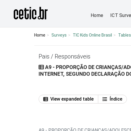
Ir para o conteúdo
Página inicial
Home
ICT Surv
Home
Surveys
TIC Kids Online Brasil
Tables
Pais / Responsáveis
A9 - PROPORÇÃO DE CRIANÇAS/AD
INTERNET, SEGUNDO DECLARAÇÃO DO
View expanded table
Índice
A9 - PROPORÇÃO DE CRIANÇAS/ADOLESCE