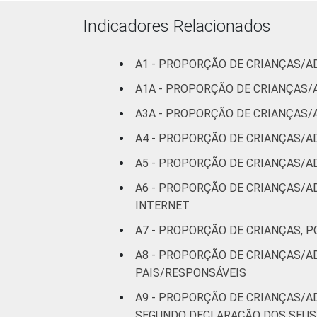
FAIXA ETÁRIA
De 9 a 10
DA CRIANÇA
anos
Indicadores Relacionados
OU DO
ADOLESCENTE
De 11 a 12
A1 - PROPORÇÃO DE CRIANÇAS/A
anos
A1A - PROPORÇÃO DE CRIANÇAS/
De 13 a 14
A3A - PROPORÇÃO DE CRIANÇAS/
anos
A4 - PROPORÇÃO DE CRIANÇAS/A
De 15 a 17
A5 - PROPORÇÃO DE CRIANÇAS/A
anos
A6 - PROPORÇÃO DE CRIANÇAS/A
INTERNET
RENDA
Até 1 SM
FAMILIAR
A7 - PROPORÇÃO DE CRIANÇAS, P
Mais de 1
A8 - PROPORÇÃO DE CRIANÇAS/A
SM até 2 SM
PAIS/RESPONSÁVEIS
Mais de 2
A9 - PROPORÇÃO DE CRIANÇAS/A
SM até 3 SM
SEGUNDO DECLARAÇÃO DOS SEUS