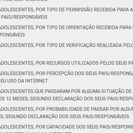
DOLESCENTES, POR TIPO DE PERMISSÃO RECEBIDA PARA A
91
79
75
 PAIS/RESPONSÁVEIS
ADOLESCENTES, POR TIPO DE ORIENTAÇÃO RECEBIDA PARA 
89
75
66
SPONSÁVEIS
ADOLESCENTES, POR TIPO DE VERIFICAÇÃO REALIZADA PEL
78
73
63
67
50
45
ADOLESCENTES, POR RECURSOS UTILIZADOS PELOS SEUS 
ADOLESCENTES, POR PERCEPÇÃO DOS SEUS PAIS/RESPONSÁ
 a 17 anos. Respostas estimuladas. Cada item apresentado se re
SEU USO DA INTERNET
e 2014 e fevereiro de 2015.
/ADOLESCENTES QUE PASSARAM POR ALGUMA SITUAÇÃO D
MOS 12 MESES, SEGUNDO DECLARAÇÃO DOS SEUS PAIS/RESP
/ADOLESCENTES, POR PROBABILIDADE DE PASSAR POR AL
S, SEGUNDO DECLARAÇÃO DOS SEUS PAIS/RESPONSÁVEIS
ADOLESCENTES, POR CAPACIDADE DOS SEUS PAIS/RESPONS