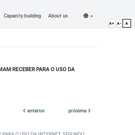
Selecionar idioma
Capacity building
About us
A+
A-
A
MAM RECEBER PARA O USO DA
anterior
próxima
 PARA O USO DA INTERNET, SEGUNDO