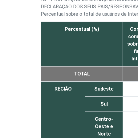
DECLARAÇÃO DOS SEUS PAIS/RESPONSÁV
Percentual sobre o total de usuários de Inte
Percentual (%)
Co
com 
sobr
f
In
TOTAL
REGIÃO
Sudeste
Sul
Centro-
Oeste e
Norte