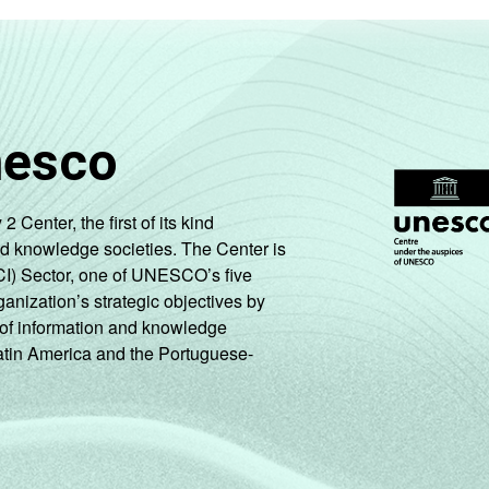
nesco
enter, the first of its kind
nd knowledge societies. The Center is
CI) Sector, one of UNESCO’s five
ganization’s strategic objectives by
ng of information and knowledge
Latin America and the Portuguese-