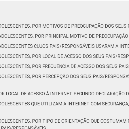
80
80
65
83
76
67
DOLESCENTES, POR MOTIVOS DE PREOCUPAÇÃO DOS SEUS 
ADOLESCENTES, POR PRINCIPAL MOTIVO DE PREOCUPAÇÃO
85
69
66
ADOLESCENTES CUJOS PAIS/RESPONSÁVEIS USARAM A INT
DOLESCENTES, POR LOCAL DE ACESSO DOS SEUS PAIS/RES
DOLESCENTES, POR FREQUÊNCIA DE ACESSO DOS SEUS PAI
68
62
49
DOLESCENTES, POR PERCEPÇÃO DOS SEUS PAIS/RESPONSÁ
71
59
54
OR LOCAL DE ACESSO À INTERNET, SEGUNDO DECLARAÇÃO 
73
65
59
DOLESCENTES QUE UTILIZAM A INTERNET COM SEGURANÇA
DOLESCENTES, POR TIPO DE ORIENTAÇÃO QUE COSTUMAM R
86
76
60
 PAIS/RESPONSÁVEIS