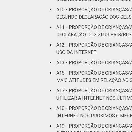
A10 - PROPORÇÃO DE CRIANÇAS/A
Mais de 3
SEGUNDO DECLARAÇÃO DOS SEUS
SM
A11 - PROPORÇÃO DE CRIANÇAS/
CLASSE
AB
DECLARAÇÃO DOS SEUS PAIS/RE
SOCIAL
A12 - PROPORÇÃO DE CRIANÇAS/
C
USO DA INTERNET
DE
A13 - PROPORÇÃO DE CRIANÇAS/
A15 - PROPORÇÃO DE CRIANÇAS/
¹Base: 2 105 usuários de Internet de 9
MAIS ATITUDES EM RELAÇÃO AO 
"sim". Dados coletados entre outubro d
A17 - PROPORÇÃO DE CRIANÇAS
Fonte: NIC.br - out 2014 / fev 2015
UTILIZAR A INTERNET NOS ÚLTI
A18 - PROPORÇÃO DE CRIANÇAS
INTERNET NOS PRÓXIMOS 6 MESE
A19 - PROPORÇÃO DE CRIANÇAS/