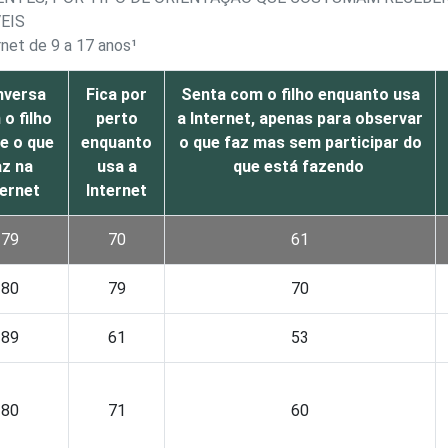
EIS
rnet de 9 a 17 anos¹
nversa
Fica por
Senta com o filho enquanto usa
o filho
perto
a Internet, apenas para observar
e o que
enquanto
o que faz mas sem participar do
az na
usa a
que está fazendo
ternet
Internet
79
70
61
80
79
70
89
61
53
80
71
60