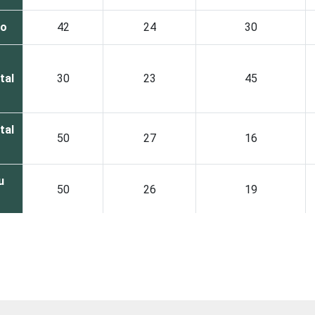
no
42
24
30
tal
30
23
45
tal
50
27
16
u
50
26
19
0
51
35
10
12
47
34
13