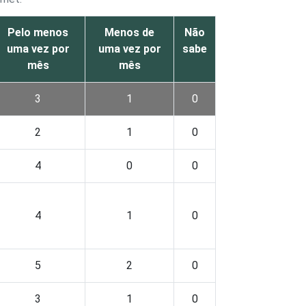
Pelo menos
Menos de
Não
uma vez por
uma vez por
sabe
mês
mês
3
1
0
2
1
0
4
0
0
4
1
0
5
2
0
3
1
0