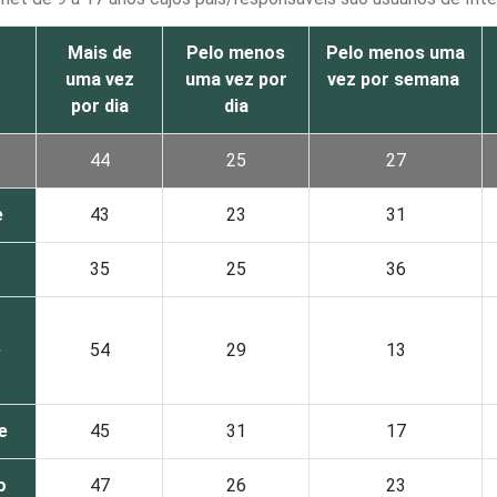
Mais de
Pelo menos
Pelo menos uma
uma vez
uma vez por
vez por semana
por dia
dia
44
25
27
e
43
23
31
35
25
36
-
e
54
29
13
e
45
31
17
o
47
26
23