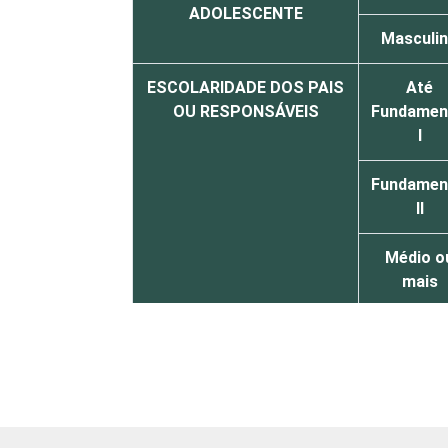
ADOLESCENTE
Masculi
ESCOLARIDADE DOS PAIS
Até
OU RESPONSÁVEIS
Fundamen
I
Fundamen
II
Médio o
mais
FAIXA ETÁRIA DA
De 9 a 1
CRIANÇA OU DO
anos
ADOLESCENTE
De 11 a 
anos