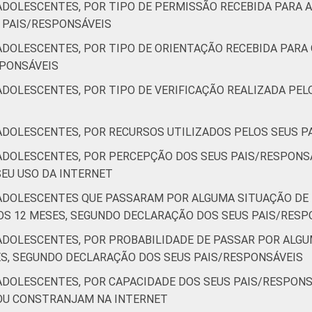
DOLESCENTES, POR TIPO DE PERMISSÃO RECEBIDA PARA A
 PAIS/RESPONSÁVEIS
42
22
31
ADOLESCENTES, POR TIPO DE ORIENTAÇÃO RECEBIDA PARA 
40
35
19
SPONSÁVEIS
ADOLESCENTES, POR TIPO DE VERIFICAÇÃO REALIZADA PEL
17 anos cujos pais/responsáveis são usuários de Internet.
ADOLESCENTES, POR RECURSOS UTILIZADOS PELOS SEUS 
ADOLESCENTES, POR PERCEPÇÃO DOS SEUS PAIS/RESPONSÁ
SEU USO DA INTERNET
/ADOLESCENTES QUE PASSARAM POR ALGUMA SITUAÇÃO D
MOS 12 MESES, SEGUNDO DECLARAÇÃO DOS SEUS PAIS/RESP
/ADOLESCENTES, POR PROBABILIDADE DE PASSAR POR AL
S, SEGUNDO DECLARAÇÃO DOS SEUS PAIS/RESPONSÁVEIS
ADOLESCENTES, POR CAPACIDADE DOS SEUS PAIS/RESPONS
OU CONSTRANJAM NA INTERNET