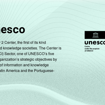
nesco
enter, the first of its kind
nd knowledge societies. The Center is
CI) Sector, one of UNESCO’s five
ganization’s strategic objectives by
ng of information and knowledge
Latin America and the Portuguese-