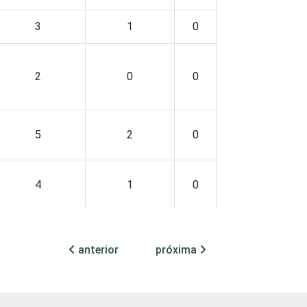
3
1
0
2
0
0
5
2
0
4
1
0
4
1
0
anterior
próxima
4
1
0