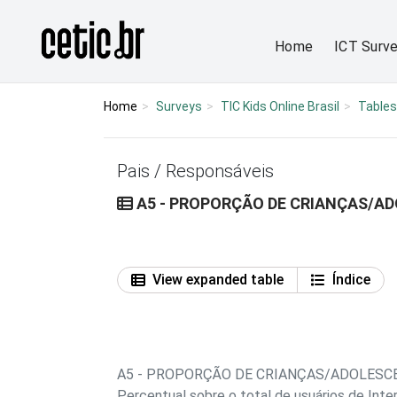
Ir para o conteúdo
Página inicial
Home
ICT Surv
Home
Surveys
TIC Kids Online Brasil
Tables
Pais / Responsáveis
A5 - PROPORÇÃO DE CRIANÇAS/AD
View expanded table
Índice
A5 - PROPORÇÃO DE CRIANÇAS/ADOLESCE
Percentual sobre o total de usuários de Inte