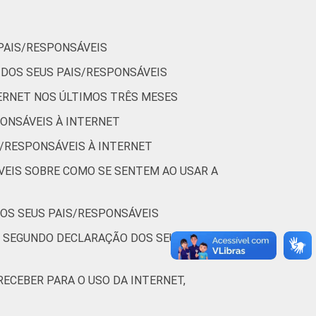
1
0
0
PAIS/RESPONSÁVEIS
 DOS SEUS PAIS/RESPONSÁVEIS
4
2
0
ERNET NOS ÚLTIMOS TRÊS MESES
PONSÁVEIS À INTERNET
5
2
0
S/RESPONSÁVEIS À INTERNET
3
1
0
VEIS SOBRE COMO SE SENTEM AO USAR A
DOS SEUS PAIS/RESPONSÁVEIS
4
1
0
, SEGUNDO DECLARAÇÃO DOS SEUS
2
0
0
ECEBER PARA O USO DA INTERNET,
2
1
0