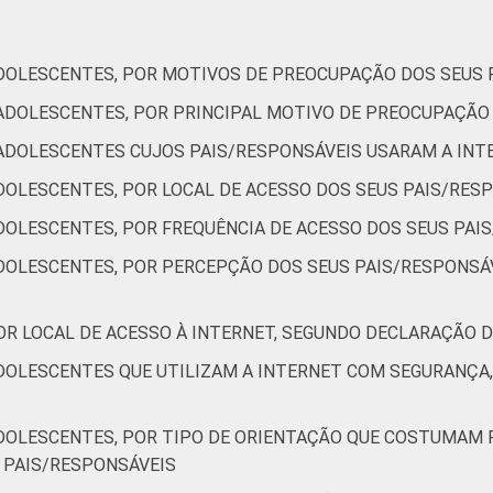
14
32
19
47
DOLESCENTES, POR MOTIVOS DE PREOCUPAÇÃO DOS SEUS 
17
ADOLESCENTES, POR PRINCIPAL MOTIVO DE PREOCUPAÇÃO
55
17
22
ADOLESCENTES CUJOS PAIS/RESPONSÁVEIS USARAM A INT
DOLESCENTES, POR LOCAL DE ACESSO DOS SEUS PAIS/RES
M
40
32
21
DOLESCENTES, POR FREQUÊNCIA DE ACESSO DOS SEUS PAI
1
56
26
14
DOLESCENTES, POR PERCEPÇÃO DOS SEUS PAIS/RESPONSÁ
 SM
2
OR LOCAL DE ACESSO À INTERNET, SEGUNDO DECLARAÇÃO 
47
33
14
 SM
DOLESCENTES QUE UTILIZAM A INTERNET COM SEGURANÇA
3
38
18
42
DOLESCENTES, POR TIPO DE ORIENTAÇÃO QUE COSTUMAM R
 PAIS/RESPONSÁVEIS
48
28
21