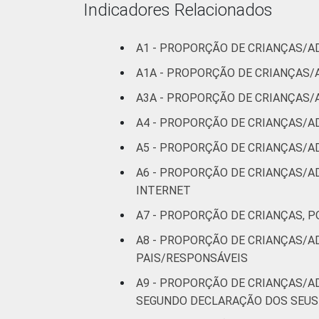
Indicadores Relacionados
De 13 a 
anos
A1 - PROPORÇÃO DE CRIANÇAS/A
De 15 a 
A1A - PROPORÇÃO DE CRIANÇAS/
anos
A3A - PROPORÇÃO DE CRIANÇAS/
A4 - PROPORÇÃO DE CRIANÇAS/A
RENDA FAMILIAR
Até 1 S
A5 - PROPORÇÃO DE CRIANÇAS/A
Mais de 
A6 - PROPORÇÃO DE CRIANÇAS/A
SM até 2
INTERNET
Mais de 
A7 - PROPORÇÃO DE CRIANÇAS, P
SM até 3
A8 - PROPORÇÃO DE CRIANÇAS/A
PAIS/RESPONSÁVEIS
Mais de 
SM
A9 - PROPORÇÃO DE CRIANÇAS/A
SEGUNDO DECLARAÇÃO DOS SEUS
CLASSE SOCIAL
AB