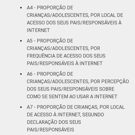
RENDA
Até 1 SM
21
A4 - PROPORÇÃO DE
FAMILIAR
CRIANÇAS/ADOLESCENTES, POR LOCAL DE
Mais de 1
24
ACESSO DOS SEUS PAIS/RESPONSÁVEIS À
SM até 2 SM
INTERNET
Mais de 2
A5 - PROPORÇÃO DE
39
SM até 3 SM
CRIANÇAS/ADOLESCENTES, POR
FREQUÊNCIA DE ACESSO DOS SEUS
Mais de 3
PAIS/RESPONSÁVEIS À INTERNET
36
SM
A6 - PROPORÇÃO DE
CRIANÇAS/ADOLESCENTES, POR PERCEPÇÃO
CLASSE
AB
45
DOS SEUS PAIS/RESPONSÁVEIS SOBRE
SOCIAL
COMO SE SENTEM AO USAR A INTERNET
C
30
A7 - PROPORÇÃO DE CRIANÇAS, POR LOCAL
DE
16
DE ACESSO À INTERNET, SEGUNDO
DECLARAÇÃO DOS SEUS
¹Base: 2 105 usuários de Internet de 9 a 17
PAIS/RESPONSÁVEIS