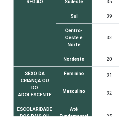
REGIÃO
Sudeste
35
Sul
39
Centro-
Oeste e
33
Norte
Nordeste
20
SEXO DA
Feminino
31
CRIANÇA OU
DO
Masculino
32
ADOLESCENTE
ESCOLARIDADE
Até
DOS PAIS OU
Fundamental
25
RESPONSÁVEIS
I