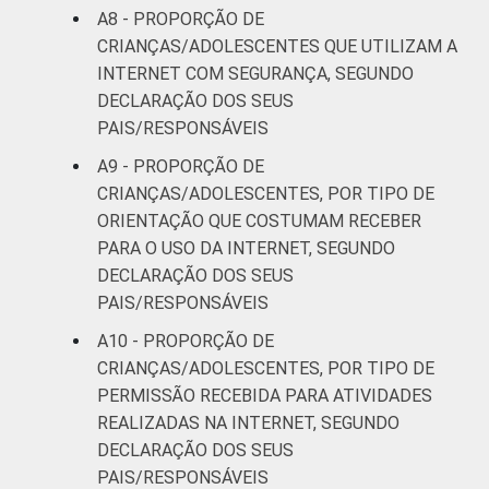
anos. Respostas estimuladas. Cada item
A8 - PROPORÇÃO DE
apresentado se refere apenas aos
CRIANÇAS/ADOLESCENTES QUE UTILIZAM A
resultados da alternativa "sim". Dados
INTERNET COM SEGURANÇA, SEGUNDO
coletados entre outubro de 2014 e fevereiro
DECLARAÇÃO DOS SEUS
de 2015.
PAIS/RESPONSÁVEIS
Fonte: NIC.br - out 2014 / fev 2015
A9 - PROPORÇÃO DE
CRIANÇAS/ADOLESCENTES, POR TIPO DE
ORIENTAÇÃO QUE COSTUMAM RECEBER
PARA O USO DA INTERNET, SEGUNDO
DECLARAÇÃO DOS SEUS
PAIS/RESPONSÁVEIS
A10 - PROPORÇÃO DE
CRIANÇAS/ADOLESCENTES, POR TIPO DE
PERMISSÃO RECEBIDA PARA ATIVIDADES
REALIZADAS NA INTERNET, SEGUNDO
DECLARAÇÃO DOS SEUS
PAIS/RESPONSÁVEIS