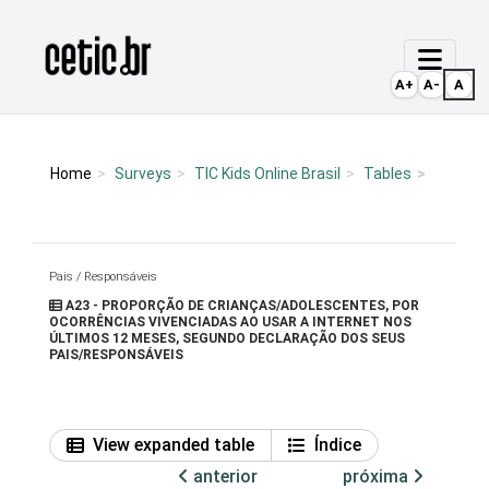
Ir para o conteúdo
Página inicial
A+
A-
A
Home
Surveys
TIC Kids Online Brasil
Tables
Pais / Responsáveis
A23 - PROPORÇÃO DE CRIANÇAS/ADOLESCENTES, POR
OCORRÊNCIAS VIVENCIADAS AO USAR A INTERNET NOS
ÚLTIMOS 12 MESES, SEGUNDO DECLARAÇÃO DOS SEUS
PAIS/RESPONSÁVEIS
View expanded table
Índice
anterior
próxima