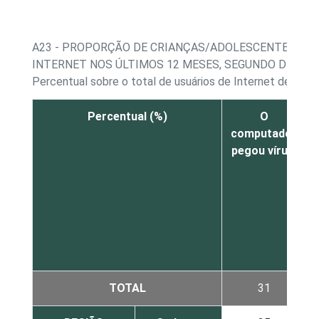
A23 - PROPORÇÃO DE CRIANÇAS/ADOLESCENTES, PO
INTERNET NOS ÚLTIMOS 12 MESES, SEGUNDO DECLA
Percentual sobre o total de usuários de Internet de 9 a 
Percentual (%)
O
computador
pegou vírus
TOTAL
31