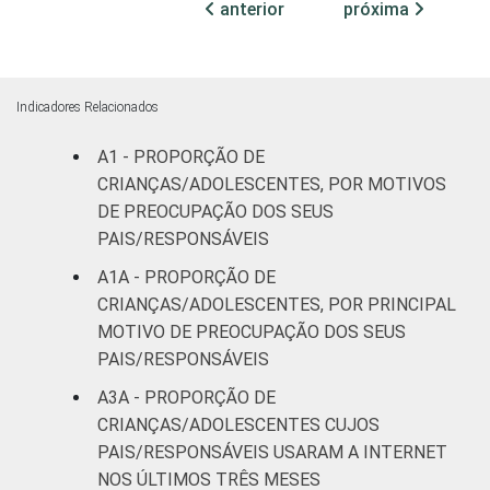
anterior
próxima
Fundamental
33
II
Médio ou
Indicadores Relacionados
39
mais
A1 - PROPORÇÃO DE
FAIXA ETÁRIA
De 9 a 10
CRIANÇAS/ADOLESCENTES, POR MOTIVOS
35
DA CRIANÇA
anos
DE PREOCUPAÇÃO DOS SEUS
OU DO
PAIS/RESPONSÁVEIS
ADOLESCENTE
De 11 a 12
37
A1A - PROPORÇÃO DE
anos
CRIANÇAS/ADOLESCENTES, POR PRINCIPAL
MOTIVO DE PREOCUPAÇÃO DOS SEUS
De 13 a 14
21
PAIS/RESPONSÁVEIS
anos
A3A - PROPORÇÃO DE
De 15 a 17
CRIANÇAS/ADOLESCENTES CUJOS
36
anos
PAIS/RESPONSÁVEIS USARAM A INTERNET
NOS ÚLTIMOS TRÊS MESES