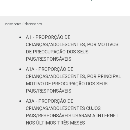
mais
FAIXA ETÁRIA
De 9 a 10
15
DA CRIANÇA
anos
Indicadores Relacionados
OU DO
ADOLESCENTE
De 11 a 12
A1 - PROPORÇÃO DE
22
anos
CRIANÇAS/ADOLESCENTES, POR MOTIVOS
DE PREOCUPAÇÃO DOS SEUS
De 13 a 14
PAIS/RESPONSÁVEIS
22
anos
A1A - PROPORÇÃO DE
CRIANÇAS/ADOLESCENTES, POR PRINCIPAL
De 15 a 17
21
MOTIVO DE PREOCUPAÇÃO DOS SEUS
anos
PAIS/RESPONSÁVEIS
RENDA
Até 1 SM
24
A3A - PROPORÇÃO DE
FAMILIAR
CRIANÇAS/ADOLESCENTES CUJOS
Mais de 1
PAIS/RESPONSÁVEIS USARAM A INTERNET
20
SM até 2 SM
NOS ÚLTIMOS TRÊS MESES