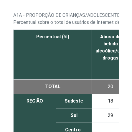
A1A - PROPORÇÃO DE CRIANÇAS/ADOLESCENTES, PO
Percentual sobre o total de usuários de Internet de 9 a 
Percentual (%)
Abuso de
bebida
alcoólica/uso
drogas
TOTAL
20
REGIÃO
Sudeste
18
Sul
29
Centro-