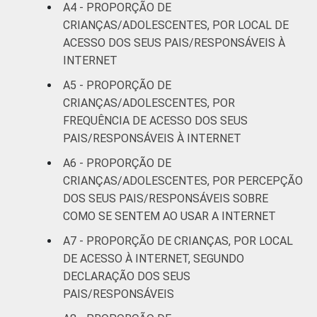
A4 - PROPORÇÃO DE
Mais de 2
21
CRIANÇAS/ADOLESCENTES, POR LOCAL DE
SM até 3 SM
ACESSO DOS SEUS PAIS/RESPONSÁVEIS À
INTERNET
Mais de 3
19
SM
A5 - PROPORÇÃO DE
CRIANÇAS/ADOLESCENTES, POR
CLASSE
AB
21
FREQUÊNCIA DE ACESSO DOS SEUS
SOCIAL
PAIS/RESPONSÁVEIS À INTERNET
C
19
A6 - PROPORÇÃO DE
CRIANÇAS/ADOLESCENTES, POR PERCEPÇÃO
DE
25
DOS SEUS PAIS/RESPONSÁVEIS SOBRE
COMO SE SENTEM AO USAR A INTERNET
¹Base: 2 105 usuários de Internet de 9 a 17
anos. Dados coletados entre outubro de
A7 - PROPORÇÃO DE CRIANÇAS, POR LOCAL
2014 e fevereiro de 2015.
DE ACESSO À INTERNET, SEGUNDO
Fonte: NIC.br - out 2014 / fev 2015
DECLARAÇÃO DOS SEUS
PAIS/RESPONSÁVEIS