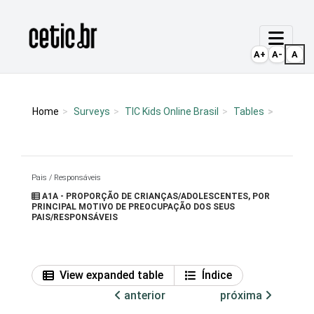
Ir para o conteúdo
Página inicial
A+
A-
A
Home
Surveys
TIC Kids Online Brasil
Tables
Pais / Responsáveis
A1A - PROPORÇÃO DE CRIANÇAS/ADOLESCENTES, POR
PRINCIPAL MOTIVO DE PREOCUPAÇÃO DOS SEUS
PAIS/RESPONSÁVEIS
View expanded table
Índice
anterior
próxima