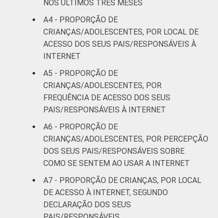
Mais de 1
NOS ÚLTIMOS TRÊS MESES
10
85
SM até 2 SM
A4 - PROPORÇÃO DE
CRIANÇAS/ADOLESCENTES, POR LOCAL DE
Mais de 2
11
87
ACESSO DOS SEUS PAIS/RESPONSÁVEIS À
SM até 3 SM
INTERNET
Mais de 3
A5 - PROPORÇÃO DE
16
80
SM
CRIANÇAS/ADOLESCENTES, POR
FREQUÊNCIA DE ACESSO DOS SEUS
CLASSE
AB
18
78
PAIS/RESPONSÁVEIS À INTERNET
SOCIAL
A6 - PROPORÇÃO DE
C
10
87
CRIANÇAS/ADOLESCENTES, POR PERCEPÇÃO
DOS SEUS PAIS/RESPONSÁVEIS SOBRE
DE
7
87
COMO SE SENTEM AO USAR A INTERNET
¹Base: 2 105 usuários de Internet de 9 a 17
A7 - PROPORÇÃO DE CRIANÇAS, POR LOCAL
anos. Dados coletados entre outubro de
DE ACESSO À INTERNET, SEGUNDO
2014 e fevereiro de 2015.
DECLARAÇÃO DOS SEUS
Fonte: NIC.br - out 2013 / abr 2014
PAIS/RESPONSÁVEIS