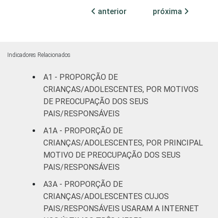
anterior
próxima
Médio ou
16
82
mais
FAIXA ETÁRIA
De 9 a 10
Indicadores Relacionados
12
83
DA CRIANÇA
anos
OU DO
A1 - PROPORÇÃO DE
ADOLESCENTE
De 11 a 12
CRIANÇAS/ADOLESCENTES, POR MOTIVOS
9
88
anos
DE PREOCUPAÇÃO DOS SEUS
PAIS/RESPONSÁVEIS
De 13 a 14
12
83
A1A - PROPORÇÃO DE
anos
CRIANÇAS/ADOLESCENTES, POR PRINCIPAL
MOTIVO DE PREOCUPAÇÃO DOS SEUS
De 15 a 17
11
85
PAIS/RESPONSÁVEIS
anos
A3A - PROPORÇÃO DE
RENDA
Até 1 SM
8
87
CRIANÇAS/ADOLESCENTES CUJOS
FAMILIAR
PAIS/RESPONSÁVEIS USARAM A INTERNET