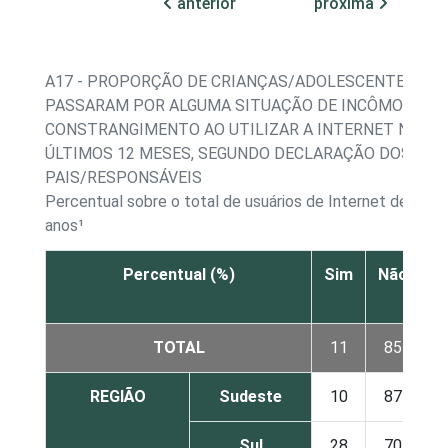
anterior
próxima
A17 - PROPORÇÃO DE CRIANÇAS/ADOLESCENTES QU
PASSARAM POR ALGUMA SITUAÇÃO DE INCÔMODO O
CONSTRANGIMENTO AO UTILIZAR A INTERNET NOS
ÚLTIMOS 12 MESES, SEGUNDO DECLARAÇÃO DOS SEU
PAIS/RESPONSÁVEIS
Percentual sobre o total de usuários de Internet de 9 a 1
anos¹
Percentual (%)
Sim
Não
N
s
TOTAL
11
85
REGIÃO
Sudeste
10
87
Sul
28
70