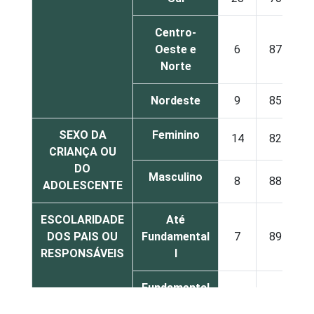
Centro-
Oeste e
6
87
Norte
Nordeste
9
85
SEXO DA
Feminino
14
82
CRIANÇA OU
DO
Masculino
8
88
ADOLESCENTE
ESCOLARIDADE
Até
DOS PAIS OU
Fundamental
7
89
RESPONSÁVEIS
I
Fundamental
15
80
II