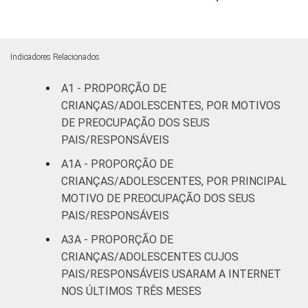
Fundamental
81
II
Indicadores Relacionados
Médio ou
89
mais
A1 - PROPORÇÃO DE
CRIANÇAS/ADOLESCENTES, POR MOTIVOS
FAIXA ETÁRIA
De 9 a 10
DE PREOCUPAÇÃO DOS SEUS
79
DA CRIANÇA
anos
PAIS/RESPONSÁVEIS
OU DO
A1A - PROPORÇÃO DE
ADOLESCENTE
De 11 a 12
86
CRIANÇAS/ADOLESCENTES, POR PRINCIPAL
anos
MOTIVO DE PREOCUPAÇÃO DOS SEUS
PAIS/RESPONSÁVEIS
De 13 a 14
84
anos
A3A - PROPORÇÃO DE
CRIANÇAS/ADOLESCENTES CUJOS
De 15 a 17
PAIS/RESPONSÁVEIS USARAM A INTERNET
77
anos
NOS ÚLTIMOS TRÊS MESES