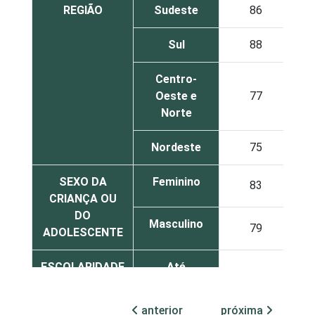
REGIÃO
Sudeste
86
Sul
88
Centro-
Oeste e
77
Norte
Nordeste
75
SEXO DA
Feminino
83
CRIANÇA OU
DO
Masculino
79
ADOLESCENTE
ESCOLARIDADE
Até
DOS PAIS OU
Fundamental
77
RESPONSÁVEIS
I
anterior
próxima