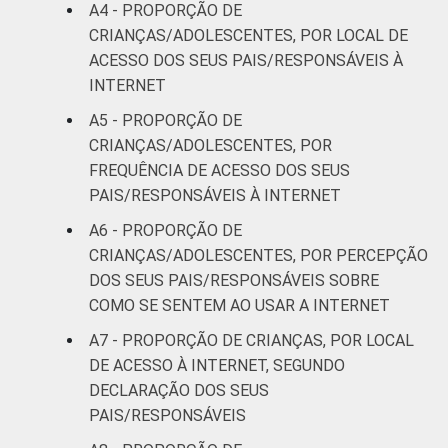
A4 - PROPORÇÃO DE
RENDA
Até 1 SM
74
CRIANÇAS/ADOLESCENTES, POR LOCAL DE
FAMILIAR
ACESSO DOS SEUS PAIS/RESPONSÁVEIS À
Mais de 1
76
INTERNET
SM até 2 SM
A5 - PROPORÇÃO DE
Mais de 2
CRIANÇAS/ADOLESCENTES, POR
84
SM até 3 SM
FREQUÊNCIA DE ACESSO DOS SEUS
PAIS/RESPONSÁVEIS À INTERNET
Mais de 3
89
A6 - PROPORÇÃO DE
SM
CRIANÇAS/ADOLESCENTES, POR PERCEPÇÃO
DOS SEUS PAIS/RESPONSÁVEIS SOBRE
CLASSE
AB
87
COMO SE SENTEM AO USAR A INTERNET
SOCIAL
C
82
A7 - PROPORÇÃO DE CRIANÇAS, POR LOCAL
DE ACESSO À INTERNET, SEGUNDO
DE
70
DECLARAÇÃO DOS SEUS
PAIS/RESPONSÁVEIS
¹Base: 2 105 usuários de Internet de 9 a 17