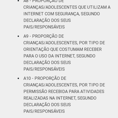
A8 - PROPORÇÃO DE
anos. Respostas estimuladas. Cada item
CRIANÇAS/ADOLESCENTES QUE UTILIZAM A
apresentado se refere apenas aos
INTERNET COM SEGURANÇA, SEGUNDO
resultados da alternativa "sim". Dados
DECLARAÇÃO DOS SEUS
coletados entre outubro de 2014 e fevereiro
PAIS/RESPONSÁVEIS
de 2015.
Fonte: NIC.br - out 2014 / fev 2015
A9 - PROPORÇÃO DE
CRIANÇAS/ADOLESCENTES, POR TIPO DE
ORIENTAÇÃO QUE COSTUMAM RECEBER
PARA O USO DA INTERNET, SEGUNDO
DECLARAÇÃO DOS SEUS
PAIS/RESPONSÁVEIS
A10 - PROPORÇÃO DE
CRIANÇAS/ADOLESCENTES, POR TIPO DE
PERMISSÃO RECEBIDA PARA ATIVIDADES
REALIZADAS NA INTERNET, SEGUNDO
DECLARAÇÃO DOS SEUS
PAIS/RESPONSÁVEIS