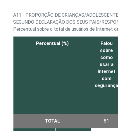
A11 - PROPORÇÃO DE CRIANÇAS/ADOLESCENTES, POR
SEGUNDO DECLARAÇÃO DOS SEUS PAIS/RESPONSÁVE
Percentual sobre o total de usuários de Internet de 9 a 
Percentual (%)
Falou
sobre
como
usar a
de
Internet
co
com
segurança
p
I
TOTAL
81