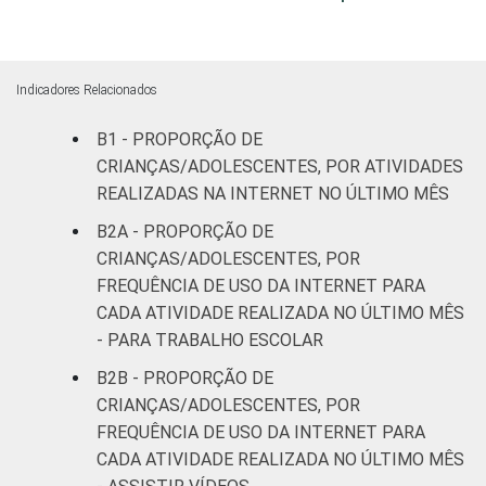
FAIXA ETÁRIA
De 11 a 12
17
DA CRIANÇA OU
anos
DO
Indicadores Relacionados
ADOLESCENTE
De 13 a 14
24
B1 - PROPORÇÃO DE
anos
CRIANÇAS/ADOLESCENTES, POR ATIVIDADES
REALIZADAS NA INTERNET NO ÚLTIMO MÊS
De 15 a 17
22
anos
B2A - PROPORÇÃO DE
CRIANÇAS/ADOLESCENTES, POR
RENDA
Até 1 SM
14
FREQUÊNCIA DE USO DA INTERNET PARA
FAMILIAR
CADA ATIVIDADE REALIZADA NO ÚLTIMO MÊS
Mais de 1
14
- PARA TRABALHO ESCOLAR
SM até 2 SM
B2B - PROPORÇÃO DE
CRIANÇAS/ADOLESCENTES, POR
Mais de 2
24
SM até 3 SM
FREQUÊNCIA DE USO DA INTERNET PARA
CADA ATIVIDADE REALIZADA NO ÚLTIMO MÊS
Mais de 3