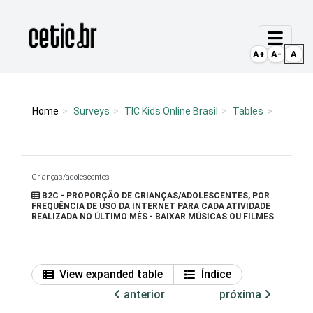
Ir para o conteúdo
Página inicial
A+
A-
A
Home
Surveys
TIC Kids Online Brasil
Tables
Crianças/adolescentes
B2C - PROPORÇÃO DE CRIANÇAS/ADOLESCENTES, POR
FREQUÊNCIA DE USO DA INTERNET PARA CADA ATIVIDADE
REALIZADA NO ÚLTIMO MÊS - BAIXAR MÚSICAS OU FILMES
View expanded table
Índice
anterior
próxima