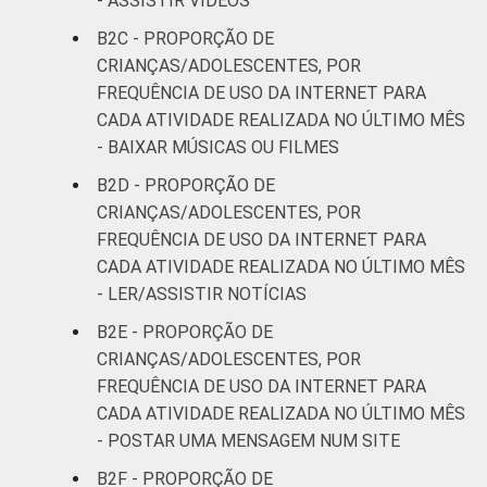
- ASSISTIR VÍDEOS
28
SM
B2C - PROPORÇÃO DE
CRIANÇAS/ADOLESCENTES, POR
CLASSE
AB
29
FREQUÊNCIA DE USO DA INTERNET PARA
SOCIAL
CADA ATIVIDADE REALIZADA NO ÚLTIMO MÊS
C
17
- BAIXAR MÚSICAS OU FILMES
DE
18
B2D - PROPORÇÃO DE
CRIANÇAS/ADOLESCENTES, POR
FREQUÊNCIA DE USO DA INTERNET PARA
¹Base: 1 060 usuários de Internet de 11 a 17
anos que baixaram músicas ou filmes.
CADA ATIVIDADE REALIZADA NO ÚLTIMO MÊS
Respostas estimuladas. Dados coletados
- LER/ASSISTIR NOTÍCIAS
entre setembro de 2013 e janeiro de 2014.
B2E - PROPORÇÃO DE
Fonte: NIC.br - set/2013 a jan/2014
CRIANÇAS/ADOLESCENTES, POR
FREQUÊNCIA DE USO DA INTERNET PARA
CADA ATIVIDADE REALIZADA NO ÚLTIMO MÊS
- POSTAR UMA MENSAGEM NUM SITE
B2F - PROPORÇÃO DE