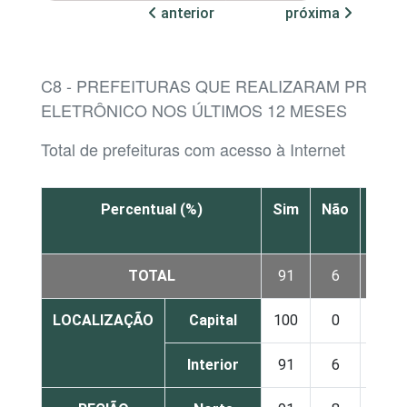
anterior
próxima
C8 - PREFEITURAS QUE REALIZARAM PREGÃ
ELETRÔNICO NOS ÚLTIMOS 12 MESES
Total de prefeituras com acesso à Internet
Percentual (%)
Sim
Não
Não
sabe
TOTAL
91
6
3
LOCALIZAÇÃO
Capital
100
0
0
Interior
91
6
3