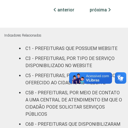
Mais de
anterior
próxima
100 mil
até 500
95
2
2
mil
habitantes
Indicadores Relacionados
Mais de
C1 - PREFEITURAS QUE POSSUEM WEBSITE
500 mil
97
0
3
C3 - PREFEITURAS, POR TIPO DE SERVIÇO
habitantes
DISPONIBILIZADO NO WEBSITE
Fonte: CGI.br/NIC.br, Centro Regional de
C5 - PREFEITURAS, POR TIPO DE RECURSO
Estudos para o Desenvolvimento da
OFERECIDO AO CIDADÃO NO WEBSITE
Sociedade da Informação (Cetic.br),
C5B - PREFEITURAS, POR MEIO DE CONTATO
Pesquisa sobre o uso das tecnologias de
A UMA CENTRAL DE ATENDIMENTO EM QUE O
informação e comunicação no setor público
CIDADÃO PODE SOLICITAR SERVIÇOS
brasileiro - TIC Governo Eletrônico 2023.
PÚBLICOS
C6B - PREFEITURAS QUE DISPONIBILIZARAM