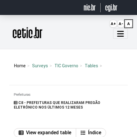
Ir para o conteúdo
A+
A-
A
Página inicial
Home
Surveys
TIC Governo
Tables
Prefeituras
C8 - PREFEITURAS QUE REALIZARAM PREGÃO
ELETRÔNICO NOS ÚLTIMOS 12 MESES
View expanded table
Índice