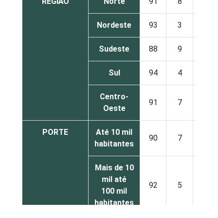
REGIÃO
Norte
91
8
1
Nordeste
93
3
4
Sudeste
88
9
3
Sul
94
4
2
Centro-
91
7
2
Oeste
PORTE
Até 10 mil
90
7
3
habitantes
Mais de 10
mil até
92
5
3
100 mil
habitantes