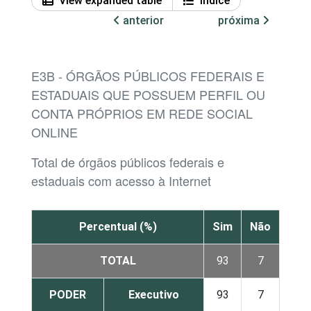
View expanded table
Índice
anterior
próxima
E3B - ÓRGÃOS PÚBLICOS FEDERAIS E
ESTADUAIS QUE POSSUEM PERFIL OU
CONTA PRÓPRIOS EM REDE SOCIAL
ONLINE
Total de órgãos públicos federais e
estaduais com acesso à Internet
Percentual (%)
Sim
Não
TOTAL
93
7
PODER
Executivo
93
7