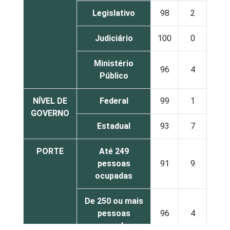
Legislativo
98
2
Judiciário
100
0
Ministério
96
4
Público
NÍVEL DE
Federal
99
1
GOVERNO
Estadual
93
7
PORTE
Até 249
pessoas
91
9
ocupadas
De 250 ou mais
pessoas
96
4
ocupadas