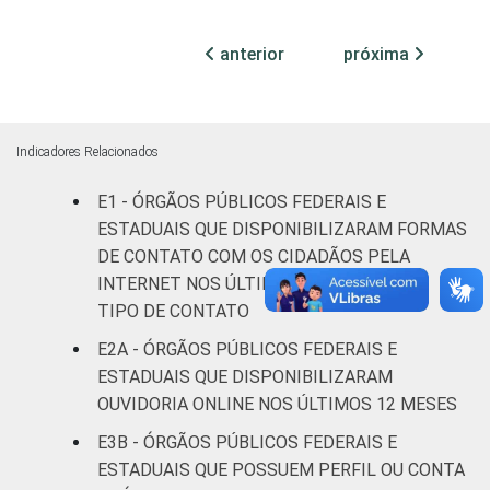
Não declarado
85
15
anterior
próxima
Fonte: CGI.br/NIC.br, Centro Regional de
Estudos para o Desenvolvimento da
Indicadores Relacionados
Sociedade da Informação (Cetic.br),
Pesquisa sobre o uso das tecnologias de
E1 - ÓRGÃOS PÚBLICOS FEDERAIS E
informação e comunicação no setor público
ESTADUAIS QUE DISPONIBILIZARAM FORMAS
brasileiro – TIC Governo Eletrônico 2023.
DE CONTATO COM OS CIDADÃOS PELA
INTERNET NOS ÚLTIMOS 12 MESES, POR
TIPO DE CONTATO
E2A - ÓRGÃOS PÚBLICOS FEDERAIS E
ESTADUAIS QUE DISPONIBILIZARAM
OUVIDORIA ONLINE NOS ÚLTIMOS 12 MESES
E3B - ÓRGÃOS PÚBLICOS FEDERAIS E
ESTADUAIS QUE POSSUEM PERFIL OU CONTA