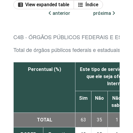
View expanded table
Índice
anterior
próxima
C4B - ÓRGÃOS PÚBLICOS FEDERAIS E ESTA
Total de órgãos públicos federais e estaduais que
Percentual (%)
Este tipo de serviço nã
que ele seja oferecid
Internet
Sim
Não
Não
sabe
r
TOTAL
63
35
1