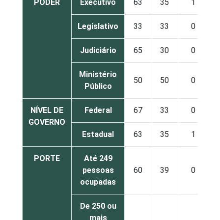
PODER
Executivo
63
35
1
Legislativo
33
33
0
Judiciário
65
30
0
Ministério
50
50
0
Público
NÍVEL DE
Federal
67
33
0
GOVERNO
Estadual
63
35
1
PORTE
Até 249
pessoas
60
39
0
ocupadas
De 250 ou
mais