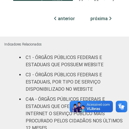
66
32
1
pessoas
ocupadas
anterior
próxima
Não
54
35
8
declarado
Indicadores Relacionados
Fonte: CGI.br/NIC.br, Centro Regional de
Estudos para o Desenvolvimento da
C1 - ÓRGÃOS PÚBLICOS FEDERAIS E
Sociedade da Informação (Cetic.br),
ESTADUAIS QUE POSSUEM WEBSITE
Pesquisa sobre o uso das tecnologias de
C3 - ÓRGÃOS PÚBLICOS FEDERAIS E
informação e comunicação no setor público
ESTADUAIS, POR TIPO DE SERVIÇO
brasileiro – TIC Governo Eletrônico 2023.
DISPONIBILIZADO NO WEBSITE
C4A - ÓRGÃOS PÚBLICOS FEDERAIS E
ESTADUAIS QUE OFERECERAM PELA
INTERNET O SERVIÇO PÚBLICO MAIS
PROCURADO PELOS CIDADÃOS NOS ÚLTIMOS
12 MESES