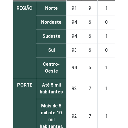
REGIÃO
Norte
91
9
1
Nordeste
94
6
0
Sudeste
94
6
1
Sul
93
6
0
Centro-
94
5
1
Oeste
PORTE
Até 5 mil
92
7
1
habitantes
Mais de 5
mil até 10
92
7
1
mil
habitantes