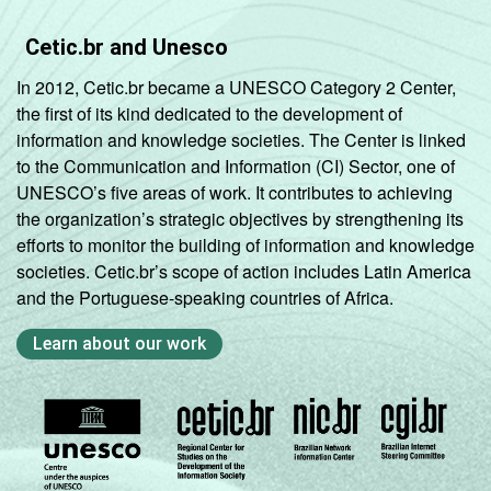
Mais de 10
Cetic.br and Unesco
mil até 20
92
8
0
mil
In 2012, Cetic.br became a UNESCO Category 2 Center,
habitantes
the first of its kind dedicated to the development of
information and knowledge societies. The Center is linked
Norte -
to the Communication and Information (CI) Sector, one of
Mais de 20
UNESCO’s five areas of work. It contributes to achieving
mil até 50
80
20
0
the organization’s strategic objectives by strengthening its
mil
efforts to monitor the building of information and knowledge
habitantes
societies. Cetic.br’s scope of action includes Latin America
and the Portuguese-speaking countries of Africa.
Norte -
Mais de 50
Learn about our work
mil até
96
0
4
100 mil
habitantes
Norte -