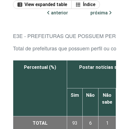
View expanded table
Índice
anterior
próxima
E3E - PREFEITURAS QUE POSSUEM PERFIL O
Total de prefeituras que possuem perfil ou conta p
Percentual (%)
Postar notícias sobre 
Sim
Não
Não
sabe
res
TOTAL
93
6
1