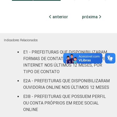
Mais de 10
anterior
próxima
mil até 20
93
6
0
mil
habitantes
Indicadores Relacionados
Mais de 20
mil até 50
E1 - PREFEITURAS QUE DISPONIBILIZARAM
94
6
0
mil
FORMAS DE CONTATO COM O CIDADÃO PELA
habitantes
INTERNET NOS ÚLTIMOS 12 MESES, POR
TIPO DE CONTATO
Mais de 50
E2A - PREFEITURAS QUE DISPONIBILIZARAM
mil até
97
3
1
100 mil
OUVIDORIA ONLINE NOS ÚLTIMOS 12 MESES
habitantes
E3B - PREFEITURAS QUE POSSUEM PERFIL
OU CONTA PRÓPRIOS EM REDE SOCIAL
Mais de
ONLINE
100 mil