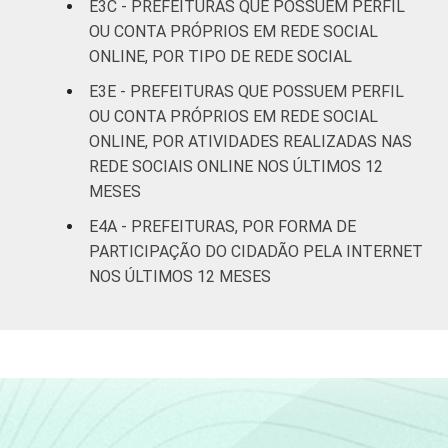
E3C - PREFEITURAS QUE POSSUEM PERFIL
até 500
98
2
0
mil
OU CONTA PRÓPRIOS EM REDE SOCIAL
habitantes
ONLINE, POR TIPO DE REDE SOCIAL
E3E - PREFEITURAS QUE POSSUEM PERFIL
Mais de
OU CONTA PRÓPRIOS EM REDE SOCIAL
500 mil
97
3
0
ONLINE, POR ATIVIDADES REALIZADAS NAS
habitantes
REDE SOCIAIS ONLINE NOS ÚLTIMOS 12
MESES
REGIÃO
Norte -
E
Até 5 mil
94
4
2
E4A - PREFEITURAS, POR FORMA DE
PORTE
habitantes
PARTICIPAÇÃO DO CIDADÃO PELA INTERNET
NOS ÚLTIMOS 12 MESES
Norte -
Mais de 5
mil até 10
92
8
0
mil
habitantes
Norte -