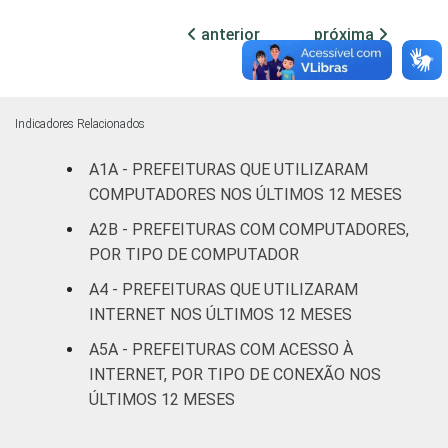
Mais de
anterior
próxima
100 mil
até 500
100
0
0
mil
habitantes
Indicadores Relacionados
Mais de
A1A - PREFEITURAS QUE UTILIZARAM
500 mil
100
0
0
COMPUTADORES NOS ÚLTIMOS 12 MESES
habitantes
A2B - PREFEITURAS COM COMPUTADORES,
POR TIPO DE COMPUTADOR
Fonte: CGI.br/NIC.br, Centro Regional de
Estudos para o Desenvolvimento da
A4 - PREFEITURAS QUE UTILIZARAM
Sociedade da Informação (Cetic.br),
INTERNET NOS ÚLTIMOS 12 MESES
Pesquisa sobre o uso das tecnologias de
A5A - PREFEITURAS COM ACESSO À
informação e comunicação no setor público
INTERNET, POR TIPO DE CONEXÃO NOS
brasileiro - TIC Governo Eletrônico 2019.
ÚLTIMOS 12 MESES