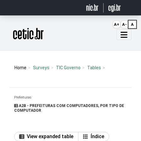
Ir para o conteúdo
A+
A-
A
Página inicial
Home
Surveys
TIC Governo
Tables
Prefeituras
A2B - PREFEITURAS COM COMPUTADORES, POR TIPO DE
COMPUTADOR
View expanded table
Índice