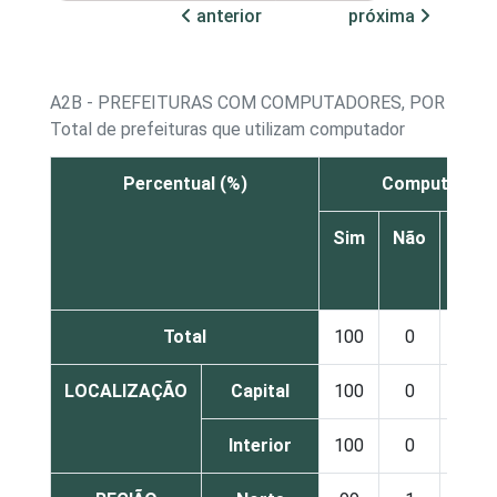
anterior
próxima
A2B - PREFEITURAS COM COMPUTADORES, POR TIP
Total de prefeituras que utilizam computador
Percentual (%)
Computador 
Sim
Não
Não
sabe
Total
100
0
0
LOCALIZAÇÃO
Capital
100
0
0
Interior
100
0
0