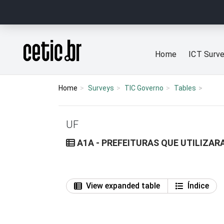
Ir para o conteúdo
Página inicial
Home
ICT Surv
Home
Surveys
TIC Governo
Tables
UF
A1A - PREFEITURAS QUE UTILIZA
View expanded table
Índice