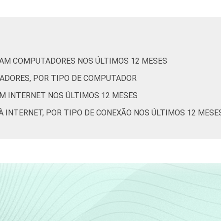
100
0
-
100
0
-
ARAM COMPUTADORES NOS ÚLTIMOS 12 MESES
100
0
-
TADORES, POR TIPO DE COMPUTADOR
100
0
-
AM INTERNET NOS ÚLTIMOS 12 MESES
100
0
-
À INTERNET, POR TIPO DE CONEXÃO NOS ÚLTIMOS 12 MESE
100
0
-
100
0
-
100
0
-
100
0
-