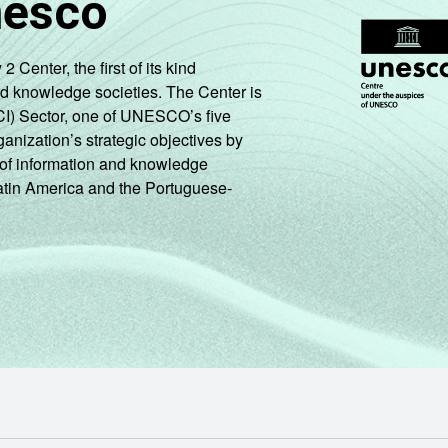
nesco
100
0
-
enter, the first of its kind
100
0
-
nd knowledge societies. The Center is
CI) Sector, one of UNESCO’s five
100
0
-
ganization’s strategic objectives by
ng of information and knowledge
100
0
-
Latin America and the Portuguese-
100
0
-
100
0
-
100
0
-
100
0
-
100
0
-