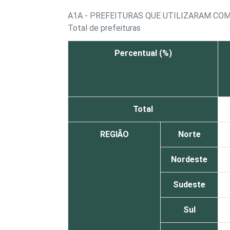
A1A - PREFEITURAS QUE UTILIZARAM C
Total de prefeituras
Percentual (%)
Total
REGIÃO
Norte
Nordeste
Sudeste
Sul