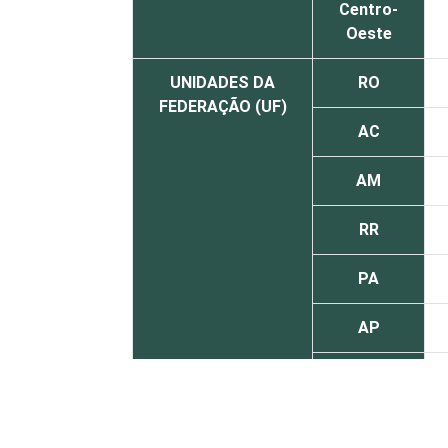
Centro-
Oeste
UNIDADES DA
RO
FEDERAÇÃO (UF)
AC
AM
RR
PA
AP
TO
MA