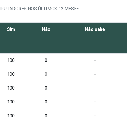
OMPUTADORES NOS ÚLTIMOS 12 MESES
Sim
Não
Não sabe
100
0
-
100
0
-
100
0
-
100
0
-
100
0
-