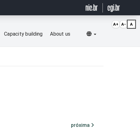
A+
A-
A
Selecionar idioma
Capacity building
About us
próxima