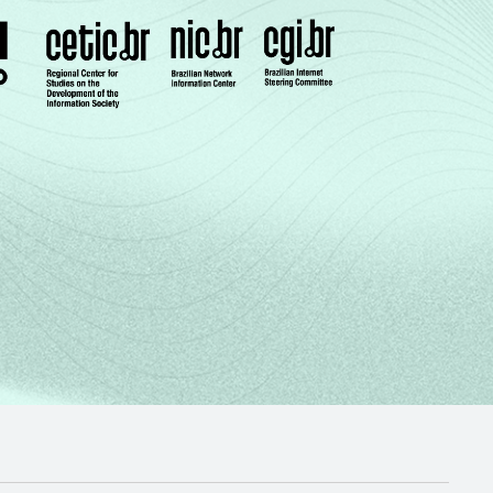
-
-
-
-
-
-
-
-
-