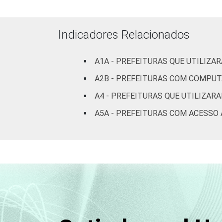
PI
Indicadores Relacionados
CE
A1A - PREFEITURAS QUE UTILIZ
RN
A2B - PREFEITURAS COM COMPU
PB
A4 - PREFEITURAS QUE UTILIZAR
PE
A5A - PREFEITURAS COM ACESSO 
AL
SE
BA
MG