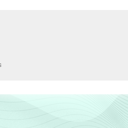
-
-
-
-
-
S
-
-
-
-