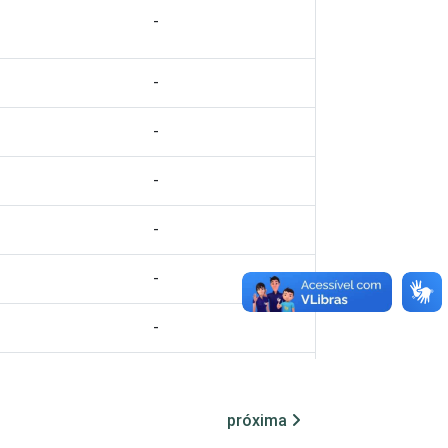
-
-
-
-
-
-
-
-
próxima
-