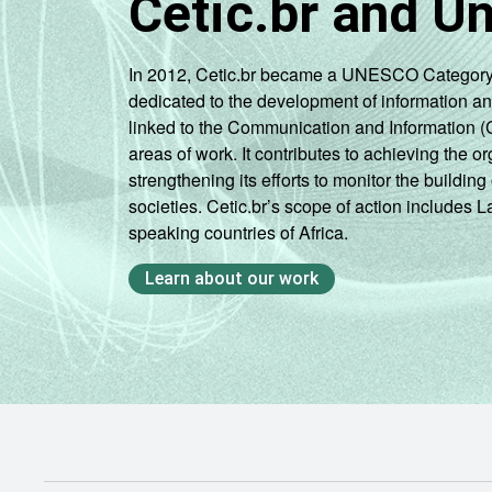
Cetic.br and U
ES
In 2012, Cetic.br became a UNESCO Category 2 C
RJ
dedicated to the development of information a
linked to the Communication and Information (
SP
areas of work. It contributes to achieving the or
strengthening its efforts to monitor the buildi
PR
societies. Cetic.br’s scope of action includes 
speaking countries of Africa.
SC
Learn about our work
RS
MS
MT
GO