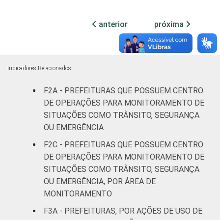
mil
habitantes
anterior
próxima
Mais de 20
mil até 50
27
68
4
mil
Indicadores Relacionados
habitantes
F2A - PREFEITURAS QUE POSSUEM CENTRO
Mais de 50
DE OPERAÇÕES PARA MONITORAMENTO DE
mil até 100
48
46
5
SITUAÇÕES COMO TRÂNSITO, SEGURANÇA
mil
OU EMERGÊNCIA
habitantes
F2C - PREFEITURAS QUE POSSUEM CENTRO
Mais de
DE OPERAÇÕES PARA MONITORAMENTO DE
100 mil até
SITUAÇÕES COMO TRÂNSITO, SEGURANÇA
66
27
6
500 mil
OU EMERGÊNCIA, POR ÁREA DE
habitantes
MONITORAMENTO
F3A - PREFEITURAS, POR AÇÕES DE USO DE
Mais de