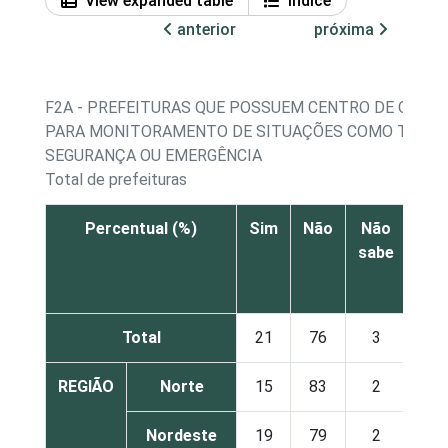
View expanded table
Índice
anterior
próxima
F2A - PREFEITURAS QUE POSSUEM CENTRO DE OPER
PARA MONITORAMENTO DE SITUAÇÕES COMO TRÂNS
SEGURANÇA OU EMERGÊNCIA
Total de prefeituras
Percentual (%)
Sim
Não
Não
sabe
res
Total
21
76
3
REGIÃO
Norte
15
83
2
Nordeste
19
79
2