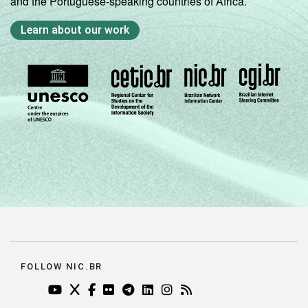
and the Portuguese-speaking countries of Africa.
Norte -
Learn about our work
Mais de 20
mil até 50
13
85
2
mil
habitantes
Norte -
Mais de 50
mil até 100
39
61
0
mil
habitantes
Norte -
Mais de
50
47
3
100 mil
habitantes
FOLLOW NIC.BR
YOUTUBE DO NIC.BR (ABRE EM NOVA ABA)
TWITTER DO NIC.BR (ABRE EM NOVA ABA)
FACEBOOK DO NIC.BR (ABRE EM NOVA AB
FLICKR DO NIC.BR (ABRE EM NOVA AB
TELEGRAM DO NIC.BR (ABRE EM N
LINKEDIN DO NIC.BR (ABRE EM
INSTAGRAM DO NIC.BR (AB
RSS DO NIC.BR (ABRE 
Nordeste -