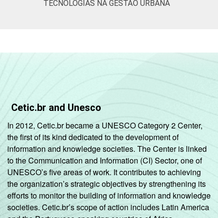
TECNOLOGIAS NA GESTÃO URBANA
500 mil
86
9
5
habitantes
REGIÃO
Norte - Até
E
5 mil
4
96
0
PORTE
habitantes
Norte -
Mais de 5
Cetic.br and Unesco
mil até 10
3
93
3
In 2012, Cetic.br became a UNESCO Category 2 Center,
mil
the first of its kind dedicated to the development of
habitantes
information and knowledge societies. The Center is linked
to the Communication and Information (CI) Sector, one of
Norte -
UNESCO’s five areas of work. It contributes to achieving
Mais de 10
the organization’s strategic objectives by strengthening its
mil até 20
17
82
1
efforts to monitor the building of information and knowledge
mil
societies. Cetic.br’s scope of action includes Latin America
habitantes