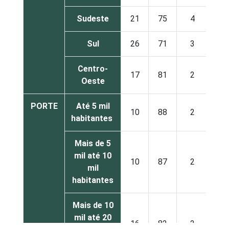
Sudeste
21
75
4
Sul
26
71
3
Centro-
17
81
2
Oeste
PORTE
Até 5 mil
10
88
2
habitantes
Mais de 5
mil até 10
10
87
2
mil
habitantes
Mais de 10
mil até 20
16
82
2