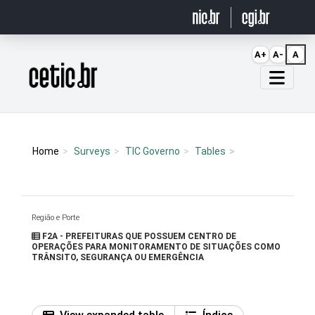
Ir para o conteúdo
A+
A-
A
Página inicial
Home
Surveys
TIC Governo
Tables
Região e Porte
F2A - PREFEITURAS QUE POSSUEM CENTRO DE
OPERAÇÕES PARA MONITORAMENTO DE SITUAÇÕES COMO
TRÂNSITO, SEGURANÇA OU EMERGÊNCIA