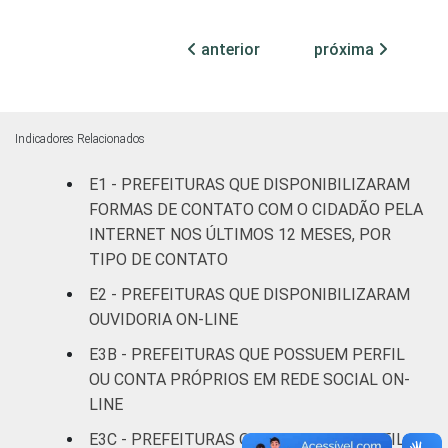
mil até 20
19
79
2
mil
habitantes
anterior
próxima
Mais de 20
mil até 50
18
80
2
Indicadores Relacionados
mil
habitantes
E1 - PREFEITURAS QUE DISPONIBILIZARAM
FORMAS DE CONTATO COM O CIDADÃO PELA
Mais de 50
INTERNET NOS ÚLTIMOS 12 MESES, POR
mil até 100
16
81
2
TIPO DE CONTATO
mil
habitantes
E2 - PREFEITURAS QUE DISPONIBILIZARAM
OUVIDORIA ON-LINE
Mais de
E3B - PREFEITURAS QUE POSSUEM PERFIL
100 mil até
16
81
3
OU CONTA PRÓPRIOS EM REDE SOCIAL ON-
500 mil
LINE
habitantes
E3C - PREFEITURAS QUE POSSUEM PERFIL