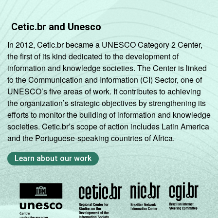
Nordeste -
Até 5 mil
25
73
1
Cetic.br and Unesco
habitantes
In 2012, Cetic.br became a UNESCO Category 2 Center,
Nordeste -
the first of its kind dedicated to the development of
Mais de 5
information and knowledge societies. The Center is linked
mil até 10
24
75
1
to the Communication and Information (CI) Sector, one of
mil
UNESCO’s five areas of work. It contributes to achieving
habitantes
the organization’s strategic objectives by strengthening its
efforts to monitor the building of information and knowledge
Nordeste -
societies. Cetic.br’s scope of action includes Latin America
Mais de 10
and the Portuguese-speaking countries of Africa.
mil até 20
26
72
1
Learn about our work
mil
habitantes
Nordeste -
Mais de 20
mil até 50
22
76
2