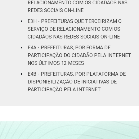
habitantes
RELACIONAMENTO COM OS CIDADÃOS NAS
REDES SOCIAIS ON-LINE
Norte -
E3H - PREFEITURAS QUE TERCEIRIZAM O
Mais de 20
SERVIÇO DE RELACIONAMENTO COM OS
mil até 50
22
76
2
CIDADÃOS NAS REDES SOCIAIS ON-LINE
mil
habitantes
E4A - PREFEITURAS, POR FORMA DE
PARTICIPAÇÃO DO CIDADÃO PELA INTERNET
Norte -
NOS ÚLTIMOS 12 MESES
Mais de 50
E4B - PREFEITURAS, POR PLATAFORMA DE
mil até 100
20
80
0
DISPONIBILIZAÇÃO DE INICIATIVAS DE
mil
PARTICIPAÇÃO PELA INTERNET
habitantes
Norte -
Mais de
19
74
7
100 mil
habitantes