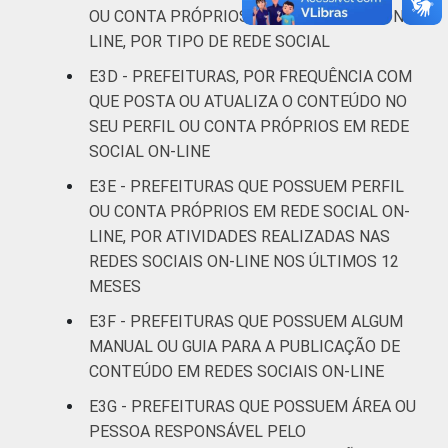
Mais de
OU CONTA PRÓPRIOS EM REDE SOCIAL ON-
500 mil
16
75
9
LINE, POR TIPO DE REDE SOCIAL
habitantes
E3D - PREFEITURAS, POR FREQUÊNCIA COM
QUE POSTA OU ATUALIZA O CONTEÚDO NO
REGIÃO
Norte - Até
SEU PERFIL OU CONTA PRÓPRIOS EM REDE
E
5 mil
19
78
4
SOCIAL ON-LINE
PORTE
habitantes
E3E - PREFEITURAS QUE POSSUEM PERFIL
Norte -
OU CONTA PRÓPRIOS EM REDE SOCIAL ON-
Mais de 5
LINE, POR ATIVIDADES REALIZADAS NAS
mil até 10
6
93
2
REDES SOCIAIS ON-LINE NOS ÚLTIMOS 12
mil
MESES
habitantes
E3F - PREFEITURAS QUE POSSUEM ALGUM
MANUAL OU GUIA PARA A PUBLICAÇÃO DE
Norte -
CONTEÚDO EM REDES SOCIAIS ON-LINE
Mais de 10
mil até 20
22
76
2
E3G - PREFEITURAS QUE POSSUEM ÁREA OU
mil
PESSOA RESPONSÁVEL PELO