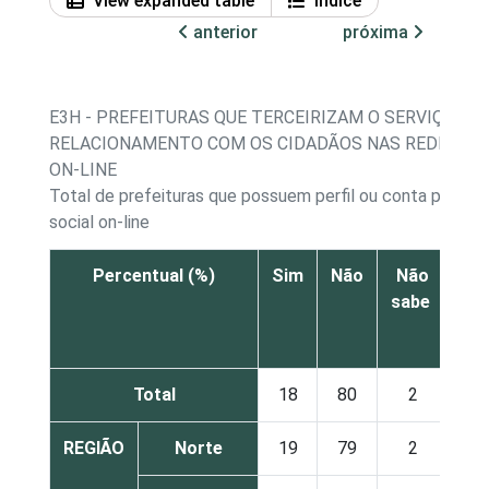
View expanded table
Índice
anterior
próxima
E3H - PREFEITURAS QUE TERCEIRIZAM O SERVIÇO DE
RELACIONAMENTO COM OS CIDADÃOS NAS REDES SO
ON-LINE
Total de prefeituras que possuem perfil ou conta própri
social on-line
Percentual (%)
Sim
Não
Não
sabe
re
Total
18
80
2
REGIÃO
Norte
19
79
2