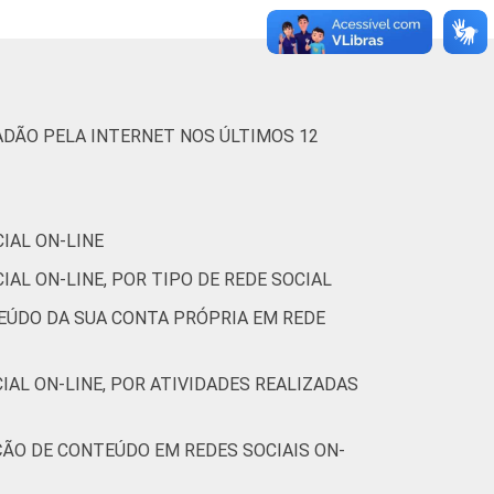
11
13
79
8
ADÃO PELA INTERNET NOS ÚLTIMOS 12
5
20
72
8
IAL ON-LINE
AL ON-LINE, POR TIPO DE REDE SOCIAL
plas e estimuladas. Dados coletados entre
TEÚDO DA SUA CONTA PRÓPRIA EM REDE
AL ON-LINE, POR ATIVIDADES REALIZADAS
ÇÃO DE CONTEÚDO EM REDES SOCIAIS ON-