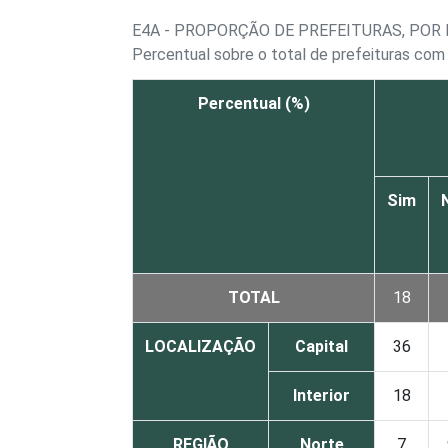
E4A - PROPORÇÃO DE PREFEITURAS, POR
Percentual sobre o total de prefeituras com
Percentual (%)
Sim
TOTAL
18
LOCALIZAÇÃO
Capital
36
Interior
18
REGIÃO
Norte
7