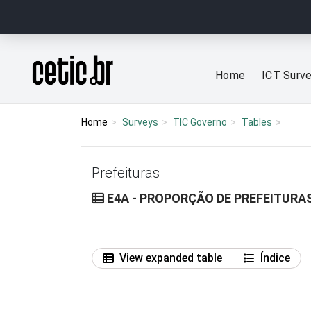
Ir para o conteúdo
Página inicial
Home
ICT Surv
Home
Surveys
TIC Governo
Tables
Prefeituras
E4A - PROPORÇÃO DE PREFEITURAS
View expanded table
Índice