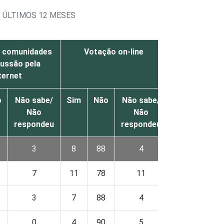
 ÚLTIMOS 12 MESES
u comunidades
Votação on-line
cussão pela
ternet
o
Não sabe/
Sim
Não
Não sabe/
Não
Não
respondeu
respondeu
3
8
88
4
7
11
78
11
3
7
88
4
0
4
90
5