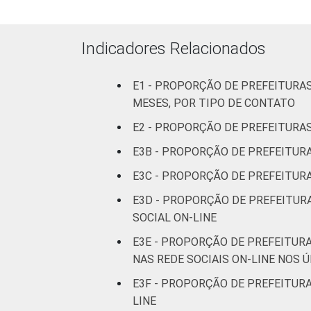
Mais de
100 mil
até 500
23
Indicadores Relacionados
mil
habitantes
E1 - PROPORÇÃO DE PREFEITURA
MESES, POR TIPO DE CONTATO
Mais de
500 mil
63
E2 - PROPORÇÃO DE PREFEITURAS
habitantes
E3B - PROPORÇÃO DE PREFEITUR
E3C - PROPORÇÃO DE PREFEITURA
¹Base: 5.569 prefeituras que declarar
julho e outubro de 2015.
E3D - PROPORÇÃO DE PREFEITUR
SOCIAL ON-LINE
E3E - PROPORÇÃO DE PREFEITURA
NAS REDE SOCIAIS ON-LINE NOS 
E3F - PROPORÇÃO DE PREFEITUR
LINE