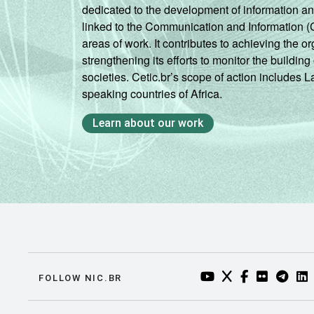
dedicated to the development of information a
linked to the Communication and Information (
areas of work. It contributes to achieving the or
strengthening its efforts to monitor the buildi
societies. Cetic.br’s scope of action includes 
speaking countries of Africa.
Learn about our work
YOUTUBE DO NIC.BR
TWITTER DO NIC
FACEBOOK DO
FLICKR DO
TELEGR
LI
FOLLOW NIC.BR