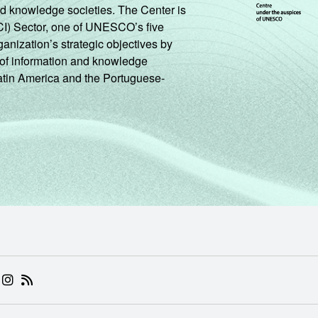
nd knowledge societies. The Center is
CI) Sector, one of UNESCO’s five
ganization’s strategic objectives by
ng of information and knowledge
Latin America and the Portuguese-
 (ABRE EM NOVA ABA)
.BR (ABRE EM NOVA ABA)
 NIC.BR (ABRE EM NOVA ABA)
 NIC.BR (ABRE EM NOVA ABA)
AM DO NIC.BR (ABRE EM NOVA ABA)
NKEDIN DO NIC.BR (ABRE EM NOVA ABA)
INSTAGRAM DO NIC.BR (ABRE EM NOVA ABA)
RSS DO NIC.BR (ABRE EM NOVA ABA)