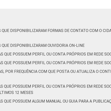
67
10
24
65
12
15
74
S QUE DISPONIBILIZARAM FORMAS DE CONTATO COM O CID
32
5
28
67
5
31
64
 QUE DISPONIBILIZARAM OUVIDORIA ON-LINE
AS QUE POSSUEM PERFIL OU CONTA PRÓPRIOS EM REDE SOC
S QUE POSSUEM PERFIL OU CONTA PRÓPRIOS EM REDE SOCI
am ter acesso à Internet nos últimos 12 meses. Respostas múlti
AS, POR FREQUÊNCIA COM QUE POSTA OU ATUALIZA O CON
S QUE POSSUEM PERFIL OU CONTA PRÓPRIOS EM REDE SOCI
ÚLTIMOS 12 MESES
AS QUE POSSUEM ALGUM MANUAL OU GUIA PARA A PUBLICA