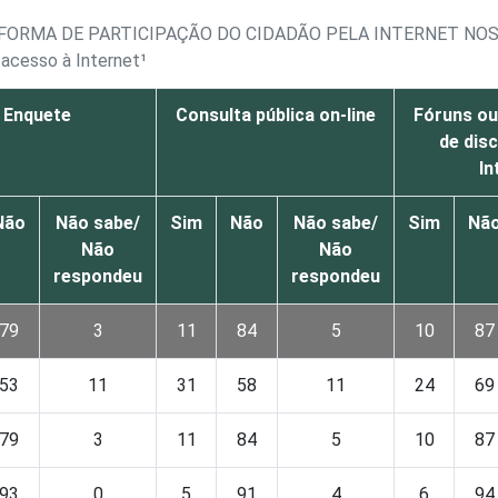
 FORMA DE PARTICIPAÇÃO DO CIDADÃO PELA INTERNET NOS
 acesso à Internet¹
Enquete
Consulta pública on-line
Fóruns o
de dis
In
Não
Não sabe/
Sim
Não
Não sabe/
Sim
Nã
Não
Não
respondeu
respondeu
79
3
11
84
5
10
87
53
11
31
58
11
24
69
79
3
11
84
5
10
87
93
0
5
91
4
6
94