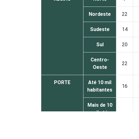
Nordeste
22
Sudeste
14
Sul
20
Centro-
22
Oeste
PORTE
Até 10 mil
16
habitantes
Mais de 10
mil até
18
100 mil
habitantes