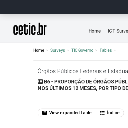
Ir para o conteúdo
Página inicial
Home
ICT Surv
Home
Surveys
TIC Governo
Tables
Órgãos Públicos Federais e Estadua
B6 - PROPORÇÃO DE ÓRGÃOS PÚBL
NOS ÚLTIMOS 12 MESES, POR TIPO D
View expanded table
Índice