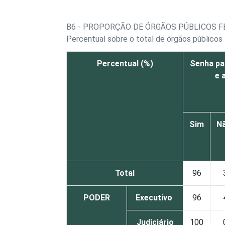
B6 - PROPORÇÃO DE ÓRGÃOS PÚBLICOS F
Percentual sobre o total de órgãos públicos
Percentual (%)
Senha pa
e 
Sim
N
Total
96
PODER
Executivo
96
Judiciário
100