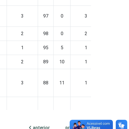
3
97
0
3
83
14
2
98
0
2
96
2
1
95
5
1
90
8
2
89
10
1
83
16
3
88
11
1
80
18
0
93
7
0
87
13
anterior
próxima