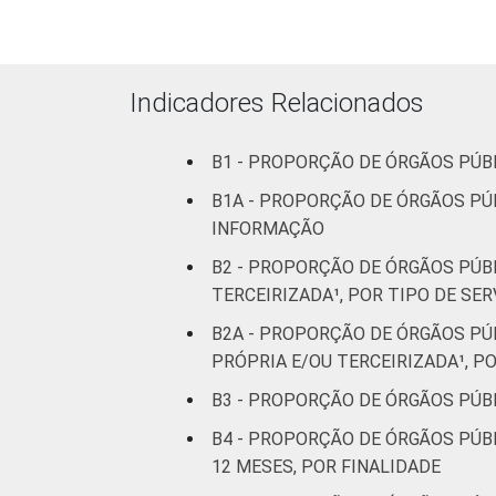
¹ Base: 1.586 órgãos públicos federais
Dados coletados entre outubro e dez
Fonte: NIC.br - out/2013 a dez/2013
Indicadores Relacionados
B1 - PROPORÇÃO DE ÓRGÃOS PÚB
B1A - PROPORÇÃO DE ÓRGÃOS PÚ
INFORMAÇÃO
B2 - PROPORÇÃO DE ÓRGÃOS PÚB
TERCEIRIZADA¹, POR TIPO DE SER
B2A - PROPORÇÃO DE ÓRGÃOS PÚ
PRÓPRIA E/OU TERCEIRIZADA¹, P
B3 - PROPORÇÃO DE ÓRGÃOS PÚB
B4 - PROPORÇÃO DE ÓRGÃOS PÚB
12 MESES, POR FINALIDADE