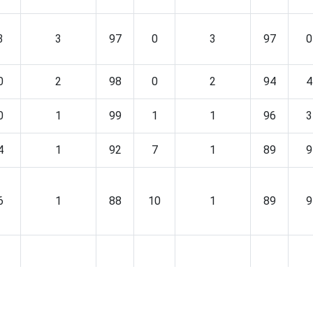
3
3
97
0
3
97
0
0
2
98
0
2
94
4
0
1
99
1
1
96
3
4
1
92
7
1
89
9
6
1
88
10
1
89
9
1
0
95
4
0
94
6