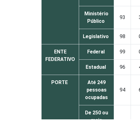
Ministério
93
Público
Legislativo
98
ENTE
Federal
99
FEDERATIVO
Estadual
96
PORTE
Até 249
pessoas
94
ocupadas
De 250 ou
mais
99
pessoas
ocupadas