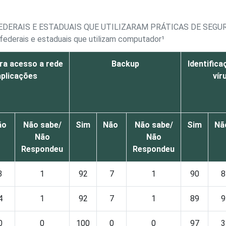
EDERAIS E ESTADUAIS QUE UTILIZARAM PRÁTICAS DE SEGU
 federais e estaduais que utilizam computador¹
ra acesso a rede
Backup
Identifica
aplicações
vír
ão
Não sabe/
Sim
Não
Não sabe/
Sim
Nã
Não
Não
Respondeu
Respondeu
3
1
92
7
1
90
8
4
1
92
7
1
89
9
0
0
100
0
0
97
3