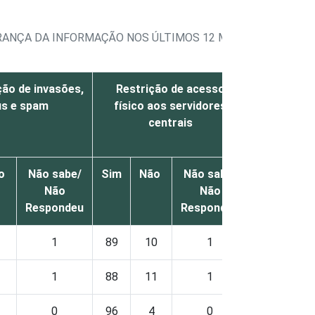
RANÇA DA INFORMAÇÃO NOS ÚLTIMOS 12 MESES, POR TIPO
ção de invasões,
Restrição de acesso
Cont
us e spam
físico aos servidores
softwares 
centrais
estações d
us
o
Não sabe/
Sim
Não
Não sabe/
Sim
Nã
Não
Não
Respondeu
Respondeu
1
89
10
1
84
15
1
88
11
1
83
16
0
96
4
0
92
8