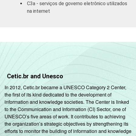
C3a - serviços de governo eletrônico utilizados
e
na internet
serviços
complementares
Informação e
comunicação;
Artes, cultura,
esporte
89
11
e recreação;
Outras
Cetic.br and Unesco
atividades de
serviços
In 2012, Cetic.br became a UNESCO Category 2 Center,
the first of its kind dedicated to the development of
1
Base ponderada: 4.728 empresas com
information and knowledge societies. The Center is linked
acesso à Internet, com 10 ou mais
to the Communication and Information (CI) Sector, one of
funcionários, que constituem os seguintes
UNESCO’s five areas of work. It contributes to achieving
segmentos da CNAE 2.0: seção C, F, G, H, I, J,
the organization’s strategic objectives by strengthening its
L, M, N, R e S. Respostas referentes aos
efforts to monitor the building of information and knowledge