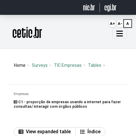
Ir para o conteúdo
A+
A-
A
Página inicial
Home
Surveys
TIC Empresas
Tables
Empresas
C1 - proporção de empresas usando a internet para fazer
consultas/ interagir com órgãos públicos
View expanded table
Índice