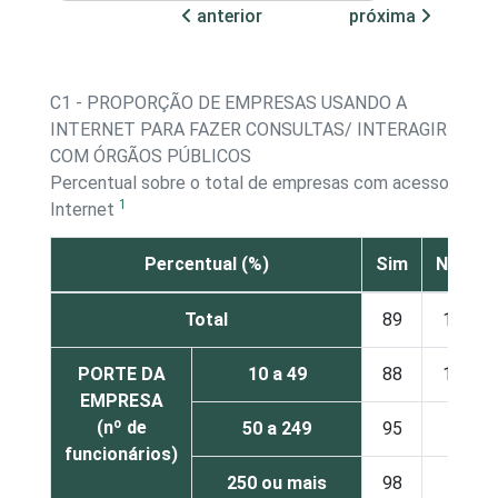
anterior
próxima
C1 - PROPORÇÃO DE EMPRESAS USANDO A
INTERNET PARA FAZER CONSULTAS/ INTERAGIR
COM ÓRGÃOS PÚBLICOS
Percentual sobre o total de empresas com acesso à
1
Internet
Percentual (%)
Sim
Não
Total
89
11
PORTE DA
10 a 49
88
12
EMPRESA
(nº de
50 a 249
95
5
funcionários)
250 ou mais
98
2