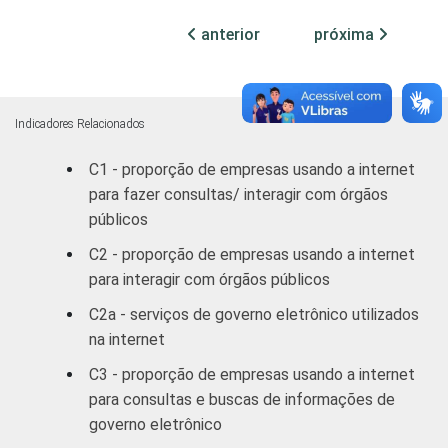
veículos
88
12
automotores e
anterior
próxima
motocicletas
Transporte,
armazenagem e
87
13
Indicadores Relacionados
correio
C1 - proporção de empresas usando a internet
para fazer consultas/ interagir com órgãos
Alojamento e
80
20
públicos
alimentação
C2 - proporção de empresas usando a internet
Atividades
para interagir com órgãos públicos
imobiliárias;
C2a - serviços de governo eletrônico utilizados
Atividades
na internet
profissionais,
científicas e
C3 - proporção de empresas usando a internet
técnicas;
92
8
para consultas e buscas de informações de
Atividades
governo eletrônico
administrativas