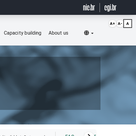
A+
A-
A
Selecionar idioma
Capacity building
About us