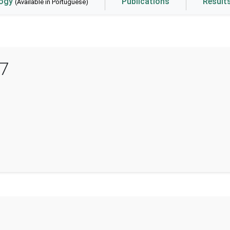
logy
Publications
Result
(Available in Portuguese)
07