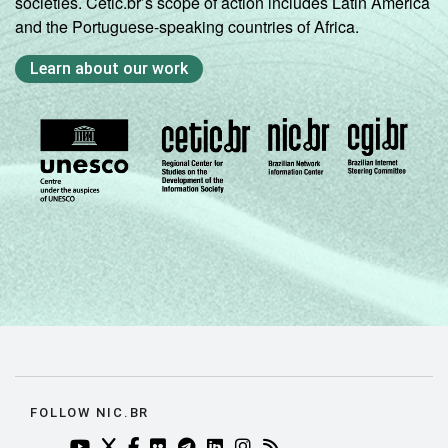
societies. Cetic.br’s scope of action includes Latin America
and the Portuguese-speaking countries of Africa.
Learn about our work
FOLLOW NIC.BR
YOUTUBE DO NIC.BR (ABRE EM NOVA ABA)
TWITTER DO NIC.BR (ABRE EM NOVA ABA)
FACEBOOK DO NIC.BR (ABRE EM NOVA AB
FLICKR DO NIC.BR (ABRE EM NOVA AB
TELEGRAM DO NIC.BR (ABRE EM N
LINKEDIN DO NIC.BR (ABRE EM
INSTAGRAM DO NIC.BR (AB
RSS DO NIC.BR (ABRE 