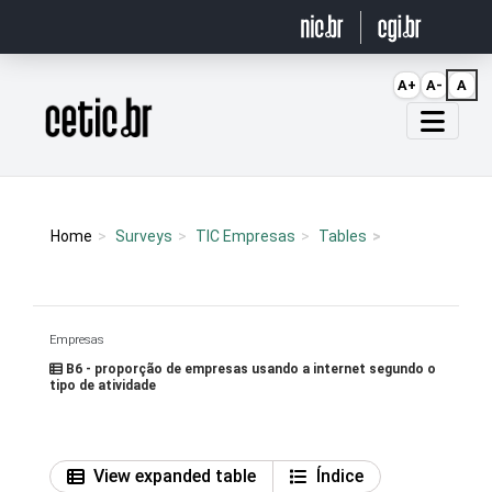
Ir para o conteúdo
A+
A-
A
Página inicial
Home
Surveys
TIC Empresas
Tables
Empresas
B6 - proporção de empresas usando a internet segundo o
tipo de atividade
View expanded table
Índice