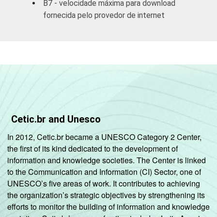
B7 - velocidade máxima para download
Ativ.
fornecida pelo provedor de internet
Imobiliárias,
82,52
aluguel e
serviços
Ativ. Cinema/
Vídeo/ Rádio/
79,05
TV
* Base: 1.930 empresas com acesso à internet,
Cetic.br and Unesco
com 10 funcionários ou mais, que constituem os
In 2012, Cetic.br became a UNESCO Category 2 Center,
seguintes segmentos da CNAE: seção D, F, G, I, K e
the first of its kind dedicated to the development of
grupos 55.1, 55.2, 92.1 e 92.2. Respostas múltiplas
information and knowledge societies. The Center is linked
referentes aos últimos doze meses (pesquisa
to the Communication and Information (CI) Sector, one of
realizada em agosto/setembro 2005).
UNESCO’s five areas of work. It contributes to achieving
the organization’s strategic objectives by strengthening its
efforts to monitor the building of information and knowledge