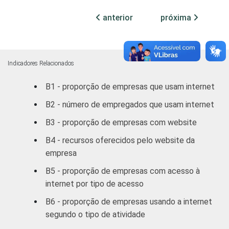
Centro-Oeste
82,08
anterior
próxima
MERCADOS
Indústria de
84,98
DE
Transformação
ATUAÇÃO -
Indicadores Relacionados
CNAE
Construção
75,64
B1 - proporção de empresas que usam internet
Comércio/
B2 - número de empregados que usam internet
Reparação de
75,64
B3 - proporção de empresas com website
Autos
B4 - recursos oferecidos pelo website da
Hotel/
empresa
77,64
Alimentação
B5 - proporção de empresas com acesso à
internet por tipo de acesso
Transp./
Armaz./
71,07
B6 - proporção de empresas usando a internet
Comunicação
segundo o tipo de atividade