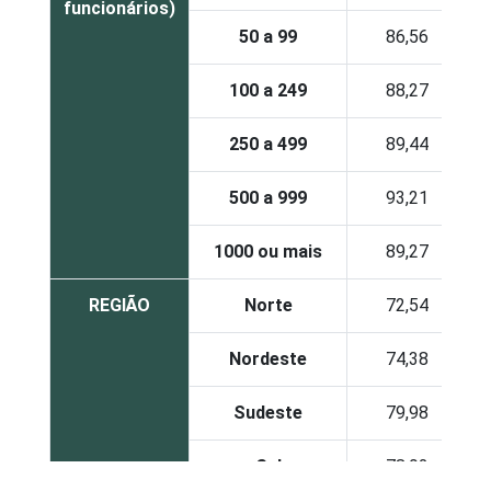
funcionários)
50 a 99
86,56
100 a 249
88,27
250 a 499
89,44
500 a 999
93,21
1000 ou mais
89,27
REGIÃO
Norte
72,54
Nordeste
74,38
Sudeste
79,98
Sul
78,92