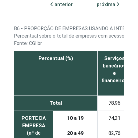
anterior
próxima
B6 - PROPORÇÃO DE EMPRESAS USANDO A INTERNET 
Percentual sobre o total de empresas
com acesso à inte
Fonte: CGI.br
Percentual (%)
Serviços
T
bancários
e
financeiros
Total
78,96
PORTE DA
10 a 19
74,21
EMPRESA
(nº de
20 a 49
82,76