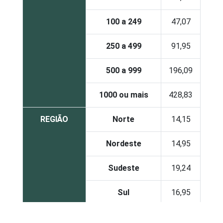
100 a 249
47,07
250 a 499
91,95
500 a 999
196,09
1000 ou mais
428,83
REGIÃO
Norte
14,15
Nordeste
14,95
Sudeste
19,24
Sul
16,95
Centro-Oeste
13,65