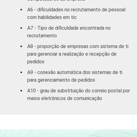
Imobiliárias,
24,41
aluguel e
A6 - dificuldades no recrutamento de pessoal
serviços
com habilidades em tic
A7 - Tipo de dificuldade encontrada no
Ativ. Cinema/
26,20
recrutamento
Vídeo/ Rádio/ TV
A8 - proporção de empresas com sistema de ti
* Base: 2.030 empresas com 10 funcionários ou
para gerenciar a realização e recepção de
mais, que constituem os seguintes segmentos da
pedidos
CNAE: seção D, F, G, I, K e grupos 55.1, 55.2, 92.1 e
A9 - conexão automática dos sistemas de ti
92.2. Respostas referentes aos últimos doze
para gerenciamento de pedidos
meses (pesquisa realizada em agosto/setembro
2005).
A10 - grau de substituição do correio postal por
meios eletrônicos de comunicação