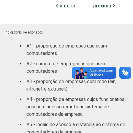
anterior
próxima
MERCADOS
Indústria de
16,56
DE
Transformação
ATUAÇÃO -
CNAE
Construção
12,81
Indicadores Relacionados
A1 - proporção de empresas que usam
Comércio/
computadores
Reparação de
16,54
Autos
A2 - número de empregados que usam
computadores
Hotel/
9,99
A3 - proporção de empresas com rede (lan,
Alimentação
intranet e extranet)
Transp./
A4 - proporção de empresas cujos funcionários
Armaz./
26,69
possuem acesso remoto ao sistema de
Comunicação
computadores da empresa
A5 - locais de acesso à distância ao sistema de
Ativ.
computadores da empresa