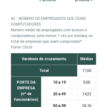
A2 - NÚMERO DE EMPREGADOS QUE USAM
COMPUTADORES
Número médio de empregados com acesso a
computadores, pelo menos 1 vez por semana, no
total de empresas que usam computador*
Fonte: CGI.br
Variáveis de cruzamento
Médias
Total
17,60
PORTE DA
10 a 19
9,00
EMPRESA
(nº de
20 a 49
14,22
funcionários)
50 a 99
26,16