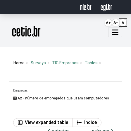
Ir para o conteúdo
A+
A-
A
Página inicial
Home
Surveys
TIC Empresas
Tables
Empresas
A2 - número de empregados que usam computadores
View expanded table
Índice
anterior
próxima