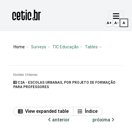
Ir para o conteúdo
Página inicial
A+
A-
A
Home
Surveys
TIC Educação
Tables
Escolas Urbanas
C2A - ESCOLAS URBANAS, POR PROJETO DE FORMAÇÃO
PARA PROFESSORES
View expanded table
Índice
anterior
próxima