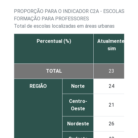
PROPORÇÃO PARA O INDICADOR C2A - ESCOLAS URBA
FORMAÇÃO PARA PROFESSORES
Total de escolas localizadas em áreas urbanas
Percentual (%)
Atualmente,
A
sim
TOTAL
23
REGIÃO
Norte
24
Centro-
21
Oeste
Nordeste
26