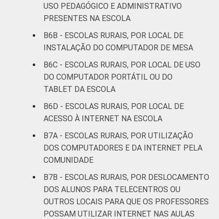
USO PEDAGÓGICO E ADMINISTRATIVO
PRESENTES NA ESCOLA
B6B - ESCOLAS RURAIS, POR LOCAL DE
INSTALAÇÃO DO COMPUTADOR DE MESA
B6C - ESCOLAS RURAIS, POR LOCAL DE USO
DO COMPUTADOR PORTÁTIL OU DO
TABLET DA ESCOLA
B6D - ESCOLAS RURAIS, POR LOCAL DE
ACESSO À INTERNET NA ESCOLA
B7A - ESCOLAS RURAIS, POR UTILIZAÇÃO
DOS COMPUTADORES E DA INTERNET PELA
COMUNIDADE
B7B - ESCOLAS RURAIS, POR DESLOCAMENTO
DOS ALUNOS PARA TELECENTROS OU
OUTROS LOCAIS PARA QUE OS PROFESSORES
POSSAM UTILIZAR INTERNET NAS AULAS