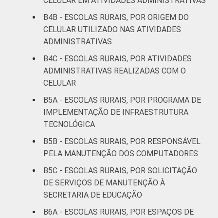
CELULAR EM ATIVIDADES ADMINISTRATIVAS
B4B - ESCOLAS RURAIS, POR ORIGEM DO
CELULAR UTILIZADO NAS ATIVIDADES
ADMINISTRATIVAS
B4C - ESCOLAS RURAIS, POR ATIVIDADES
ADMINISTRATIVAS REALIZADAS COM O
CELULAR
B5A - ESCOLAS RURAIS, POR PROGRAMA DE
IMPLEMENTAÇÃO DE INFRAESTRUTURA
TECNOLÓGICA
B5B - ESCOLAS RURAIS, POR RESPONSÁVEL
PELA MANUTENÇÃO DOS COMPUTADORES
B5C - ESCOLAS RURAIS, POR SOLICITAÇÃO
DE SERVIÇOS DE MANUTENÇÃO À
SECRETARIA DE EDUCAÇÃO
B6A - ESCOLAS RURAIS, POR ESPAÇOS DE