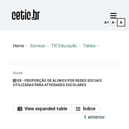
Ir para o conteúdo
Página inicial
A+
A-
A
Home
Surveys
TIC Educação
Tables
Alunos
E8 - PROPORÇÃO DE ALUNOS POR REDES SOCIAIS
UTILIZADAS PARA ATIVIDADES ESCOLARES
View expanded table
Índice
anterior