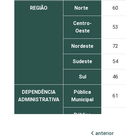
REGIÃO
Norte
60
Centro-
53
Oeste
Nordeste
72
Sudeste
54
Sul
46
DEPENDÊNCIA
Pública
61
ADMINISTRATIVA
Municipal
Pública
52
Estadual
anterior
Total —