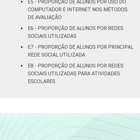
E5 - PROPORÇÃO DE ALUNOS POR USO DO
¹ Base: 7674 alunos que participam de sites
COMPUTADOR E INTERNET NOS MÉTODOS
de relacionamento. Respostas múltiplas e
DE AVALIAÇÃO
estimuladas. Dados coletados entre
setembro e dezembro de 2013.
E6 - PROPORÇÃO DE ALUNOS POR REDES
Fonte: NIC.br - set 2013 / dez 2013
SOCIAIS UTILIZADAS
E7 - PROPORÇÃO DE ALUNOS POR PRINCIPAL
REDE SOCIAL UTILIZADA
E8 - PROPORÇÃO DE ALUNOS POR REDES
SOCIAIS UTILIZADAS PARA ATIVIDADES
ESCOLARES