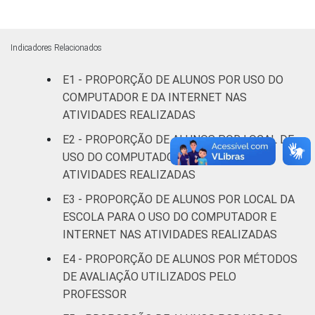
55
Públicas
Particular
65
Indicadores Relacionados
E1 - PROPORÇÃO DE ALUNOS POR USO DO
SÉRIE
4ª série / 5º
COMPUTADOR E DA INTERNET NAS
ano do
60
Ensino
ATIVIDADES REALIZADAS
Fundamental
E2 - PROPORÇÃO DE ALUNOS POR LOCAL DE
USO DO COMPUTADOR E INTERNET NAS
8ª série / 9º
ATIVIDADES REALIZADAS
ano do
57
E3 - PROPORÇÃO DE ALUNOS POR LOCAL DA
Ensino
Fundamental
ESCOLA PARA O USO DO COMPUTADOR E
INTERNET NAS ATIVIDADES REALIZADAS
2º ano do
E4 - PROPORÇÃO DE ALUNOS POR MÉTODOS
Ensino
55
DE AVALIAÇÃO UTILIZADOS PELO
Médio
PROFESSOR