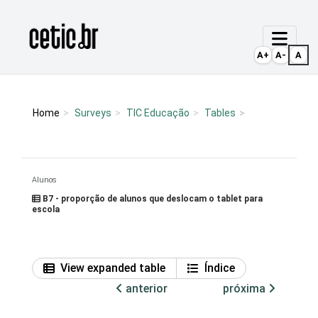
Ir para o conteúdo
Página inicial
A+
A-
A
Home
Surveys
TIC Educação
Tables
Alunos
B7 - proporção de alunos que deslocam o tablet para
escola
View expanded table
Índice
anterior
próxima