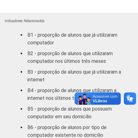
11
89
Ensino
Fundamental
Indicadores Relacionados
8ª série / 9º
B1 - proporção de alunos que já utilizaram
ano do
17
83
computador
Ensino
Fundamental
B2 - proporção de alunos que utilizaram
computador nos últimos três meses
2º ano do
B3 - proporção de alunos que já utilizaram a
Ensino
22
78
internet
Médio
B4 - proporção de alunos que utilizaram a
1
Base: 420 alunos que possuem
Tablet
em
internet nos últimos três meses
casa. Dados coletados entre setembro e
B5 - proporção de alunos que possuem
dezembro de 2012.
computador em seu domicílio
Fonte: NIC.br - set/dez 2012
B6 - proporção de alunos por tipo de
computador existente no domicílio