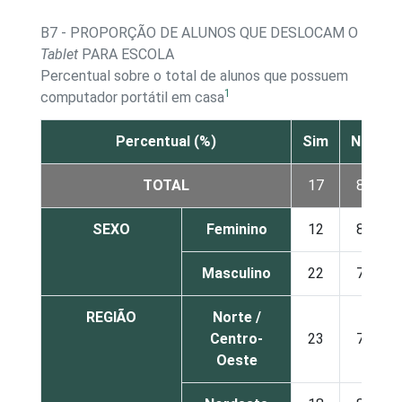
B7 - PROPORÇÃO DE ALUNOS QUE DESLOCAM O
Tablet
PARA ESCOLA
Percentual sobre o total de alunos que possuem
1
computador portátil em casa
Percentual (%)
Sim
Não
TOTAL
17
83
SEXO
Feminino
12
88
Masculino
22
78
REGIÃO
Norte /
Centro-
23
77
Oeste