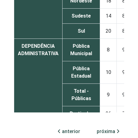
Nordeste
18
82
Sudeste
14
86
Sul
20
80
DEPENDÊNCIA
Pública
8
92
ADMINISTRATIVA
Municipal
Pública
10
90
Estadual
Total -
9
91
Públicas
Particular
26
74
SÉRIE
4ª série / 5º
anterior
próxima
ano do