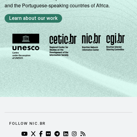
and the Portuguese-speaking countries of Africa.
Learn about our work
FOLLOW NIC.BR
YOUTUBE DO NIC.BR (ABRE EM NOVA ABA)
TWITTER DO NIC.BR (ABRE EM NOVA ABA)
FACEBOOK DO NIC.BR (ABRE EM NOVA AB
FLICKR DO NIC.BR (ABRE EM NOVA AB
TELEGRAM DO NIC.BR (ABRE EM N
LINKEDIN DO NIC.BR (ABRE EM
INSTAGRAM DO NIC.BR (AB
RSS DO NIC.BR (ABRE 