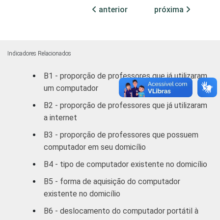
REGIÃO
Norte /
anterior
próxima
Centro
5
95
Oeste
Nordeste
6
94
Indicadores Relacionados
B1 - proporção de professores que já utilizaram
Sudeste
6
94
um computador
Sul
5
95
B2 - proporção de professores que já utilizaram
a internet
DEPENDÊNCIA
Municipal
6
94
B3 - proporção de professores que possuem
ADMINISTRATIVA
computador em seu domicílio
Estadual
6
94
B4 - tipo de computador existente no domicílio
SÉRIE
4ª série / 5º
B5 - forma de aquisição do computador
ano do
6
94
existente no domicílio
Ensino
Fundamental
B6 - deslocamento do computador portátil à