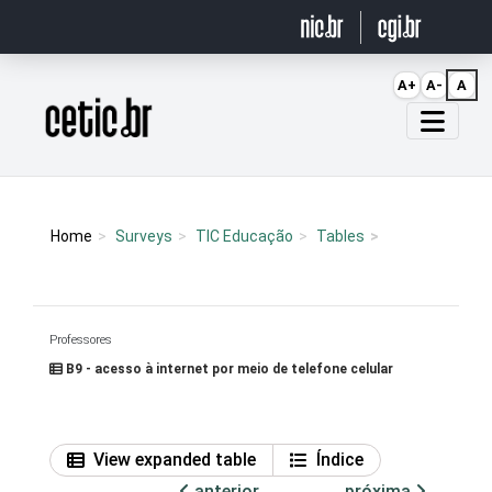
Ir para o conteúdo
A+
A-
A
Página inicial
Home
Surveys
TIC Educação
Tables
Professores
B9 - acesso à internet por meio de telefone celular
View expanded table
Índice
anterior
próxima