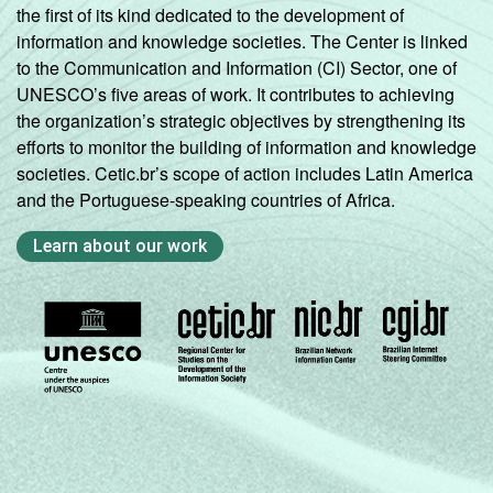
the first of its kind dedicated to the development of
information and knowledge societies. The Center is linked
1
Base: 1.535 professores.
to the Communication and Information (CI) Sector, one of
Fonte: NIC.br - set/dez 2010
UNESCO’s five areas of work. It contributes to achieving
the organization’s strategic objectives by strengthening its
efforts to monitor the building of information and knowledge
societies. Cetic.br’s scope of action includes Latin America
and the Portuguese-speaking countries of Africa.
Learn about our work