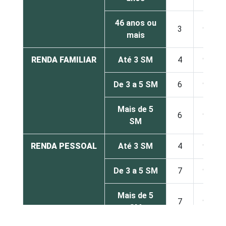
46 anos ou
3
97
mais
RENDA FAMILIAR
Até 3 SM
4
96
De 3 a 5 SM
6
94
Mais de 5
6
94
SM
RENDA PESSOAL
Até 3 SM
4
96
De 3 a 5 SM
7
93
Mais de 5
7
93
SM