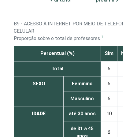
B9 - ACESSO À INTERNET POR MEIO DE TELEFONE
CELULAR
1
Proporção sobre o total de professores
Percentual (%)
Sim
Não
Total
6
94
SEXO
Feminino
6
94
Masculino
6
94
IDADE
até 30 anos
10
90
de 31 a 45
6
94
anos