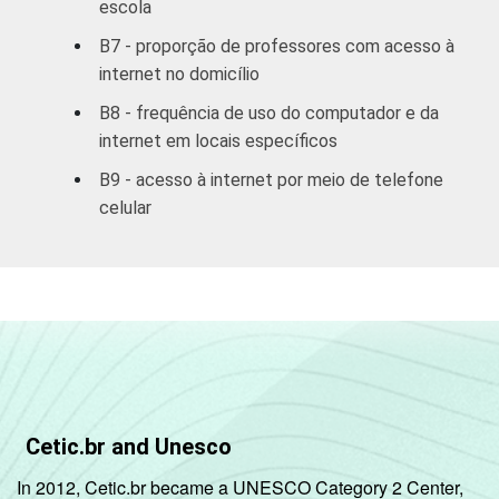
escola
8ª série / 9º
B7 - proporção de professores com acesso à
ano do
5
95
internet no domicílio
Ensino
Fundamental
B8 - frequência de uso do computador e da
internet em locais específicos
2º ano do
B9 - acesso à internet por meio de telefone
Ensino
7
93
celular
Médio
COMPUTADOR
Tem
6
94
INSTALADO NO
LABORATÓRIO DE
Não tem
5
95
INFORMÁTICA
INTERNET
Tem
6
94
INSTALADA NO
Cetic.br and Unesco
LABORATÓRIO DE
Não tem
5
95
In 2012, Cetic.br became a UNESCO Category 2 Center,
INFORMÁTICA