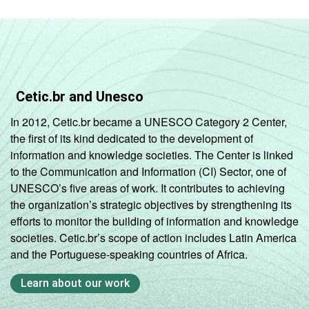
B
93
5
C
86
11
DE
72
19
Cetic.br and Unesco
Condição
PEA
88
9
In 2012, Cetic.br became a UNESCO Category 2 Center,
de
the first of its kind dedicated to the development of
atividade
Não PEA
81
14
information and knowledge societies. The Center is linked
to the Communication and Information (CI) Sector, one of
Fonte: CGI.br/NIC.br, Centro Regional de
UNESCO’s five areas of work. It contributes to achieving
Estudos para o Desenvolvimento da
the organization’s strategic objectives by strengthening its
Sociedade da Informação (Cetic.br),
efforts to monitor the building of information and knowledge
Pesquisa sobre o Uso das Tecnologias de
societies. Cetic.br’s scope of action includes Latin America
Informação e Comunicação nos domicílios
and the Portuguese-speaking countries of Africa.
brasileiros - TIC Domicílios 2016.
Learn about our work