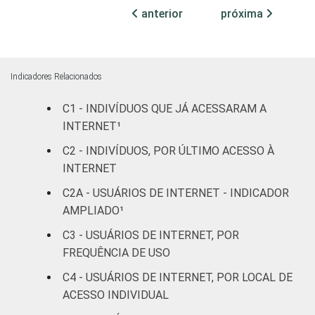
instrução
Educação
69
24
anterior
próxima
infantil
Fundamental
78
15
Indicadores Relacionados
Médio
87
10
C1 - INDIVÍDUOS QUE JÁ ACESSARAM A
INTERNET¹
Superior
95
4
C2 - INDIVÍDUOS, POR ÚLTIMO ACESSO À
Faixa
De 10 a 15
INTERNET
80
15
etária
anos
C2A - USUÁRIOS DE INTERNET - INDICADOR
AMPLIADO¹
De 16 a 24
89
9
anos
C3 - USUÁRIOS DE INTERNET, POR
FREQUÊNCIA DE USO
De 25 a 34
90
7
C4 - USUÁRIOS DE INTERNET, POR LOCAL DE
anos
ACESSO INDIVIDUAL