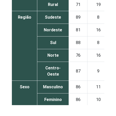
Rural
71
19
Região
Sudeste
89
8
Nordeste
81
16
Sul
88
8
Norte
76
16
Centro-
87
9
Oeste
Sexo
Masculino
86
11
Feminino
86
10
Grau de
Analfabeto /