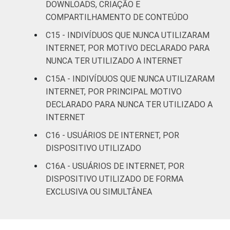
DOWNLOADS, CRIAÇÃO E
COMPARTILHAMENTO DE CONTEÚDO
Mais de 5
SM até 10
93
5
C15 - INDIVÍDUOS QUE NUNCA UTILIZARAM
SM
INTERNET, POR MOTIVO DECLARADO PARA
NUNCA TER UTILIZADO A INTERNET
Mais de 10
98
2
C15A - INDIVÍDUOS QUE NUNCA UTILIZARAM
SM
INTERNET, POR PRINCIPAL MOTIVO
DECLARADO PARA NUNCA TER UTILIZADO A
Não tem
79
11
INTERNET
renda
C16 - USUÁRIOS DE INTERNET, POR
Não sabe
87
9
DISPOSITIVO UTILIZADO
C16A - USUÁRIOS DE INTERNET, POR
Não
89
6
DISPOSITIVO UTILIZADO DE FORMA
respondeu
EXCLUSIVA OU SIMULTÂNEA
Classe
A
96
3
social