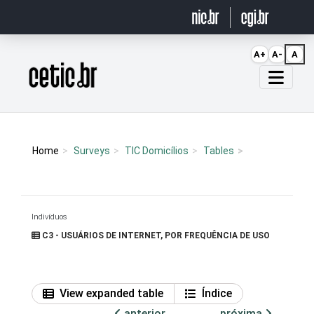
Ir para o conteúdo
A+
A-
A
Página inicial
Home
Surveys
TIC Domicílios
Tables
Indivíduos
C3 - USUÁRIOS DE INTERNET, POR FREQUÊNCIA DE USO
View expanded table
Índice
anterior
próxima