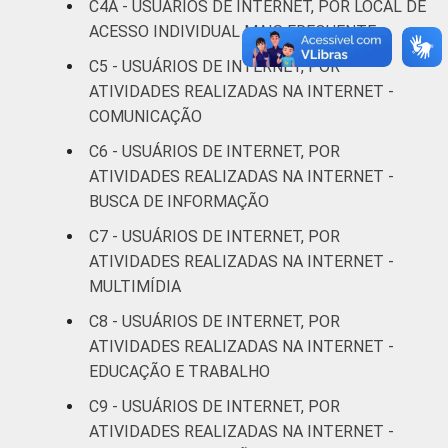
De 35 a 44
C4A - USUÁRIOS DE INTERNET, POR LOCAL DE
89
7
anos
ACESSO INDIVIDUAL MAIS FREQUENTE
C5 - USUÁRIOS DE INTERNET, POR
De 45 a 59
81
15
ATIVIDADES REALIZADAS NA INTERNET -
anos
COMUNICAÇÃO
De 60 anos
C6 - USUÁRIOS DE INTERNET, POR
79
14
ou mais
ATIVIDADES REALIZADAS NA INTERNET -
BUSCA DE INFORMAÇÃO
Renda
Até 1 SM
73
20
C7 - USUÁRIOS DE INTERNET, POR
Familiar
ATIVIDADES REALIZADAS NA INTERNET -
Mais de 1
83
13
MULTIMÍDIA
SM até 2 SM
C8 - USUÁRIOS DE INTERNET, POR
Mais de 2
ATIVIDADES REALIZADAS NA INTERNET -
89
9
SM até 3 SM
EDUCAÇÃO E TRABALHO
C9 - USUÁRIOS DE INTERNET, POR
Mais de 3
93
6
ATIVIDADES REALIZADAS NA INTERNET -
SM até 5 SM