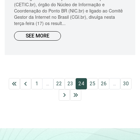
(CETIC.br), órgão do Núcleo de Informação e
Coordenação do Ponto BR (NIC.br) e ligado ao Comitê
Gestor da Internet no Brasil (CGI.br), divulga nesta
terça-feira (17) os result...
SEE MORE
1
...
22
23
24
25
26
...
30