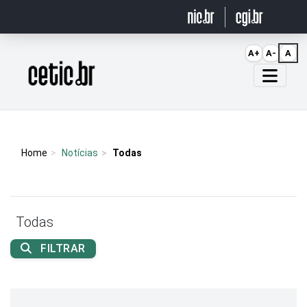
Ir para o conteúdo
A+
A-
A
Página inicial
Home
Notícias
Todas
Todas
FILTRAR