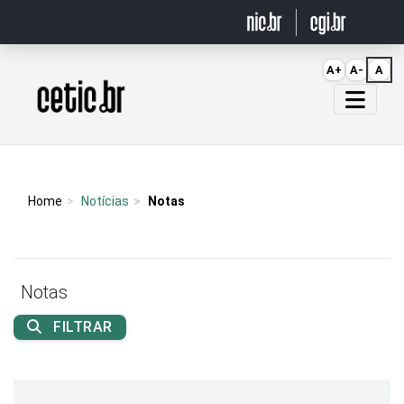
Ir para o conteúdo
A+
A-
A
Página inicial
Home
Notícias
Notas
Notas
FILTRAR