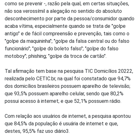
como se prevenir -, razão pela qual, em certas situações,
não soa verossímil a alegação no sentido do absoluto
desconhecimento por parte da pessoa/consumidor quando
acaba vítima, especialmente quando se trata de "golpe
antigo" e de fácil compreensão e prevenção, tais como o
"golpe da maquininha"; "golpe da falsa central ou do falso
funcionário"; "golpe do boleto falso"; "golpe do falso
motoboy"; phishing; "golpe da troca de cartão".
Tal afirmação tem base na pesquisa TIC Domicílios 20222,
realizada pelo CETIC.br, na qual foi constatado que 94,7%
dos domicílios brasileiros possuem aparelho de televisão;
que 93,5% possuem aparelho celular, sendo que 80,2%
possui acesso à internet; e que 52,1% possuem rádio.
Com relação aos usuários de internet, a pesquisa apontou
que 84,5% da população é usuária de internet e que,
destes, 95,5% faz uso diário3.