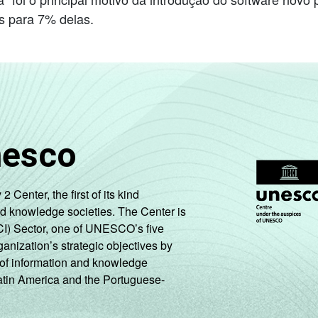
as para 7% delas.
nesco
enter, the first of its kind
nd knowledge societies. The Center is
CI) Sector, one of UNESCO’s five
ganization’s strategic objectives by
ng of information and knowledge
Latin America and the Portuguese-