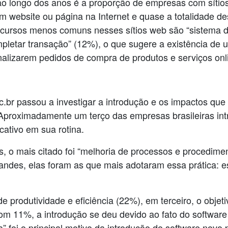
 ao longo dos anos é a proporção de empresas com sítio
ebsite ou página na Internet e quase a totalidade de
 recursos menos comuns nesses sítios web são “sistema d
pletar transação” (12%), o que sugere a existência de
nalizarem pedidos de compra de produtos e serviços onl
ic.br passou a investigar a introdução e os impactos qu
 Aproximadamente um terço das empresas brasileiras in
ativo em sua rotina.
, o mais citado foi “melhoria de processos e procedimen
ndes, elas foram as que mais adotaram essa prática: 
e produtividade e eficiência (22%), em terceiro, o objet
m 11%, a introdução se deu devido ao fato do software 
a” foi o principal motivo da introdução do software no