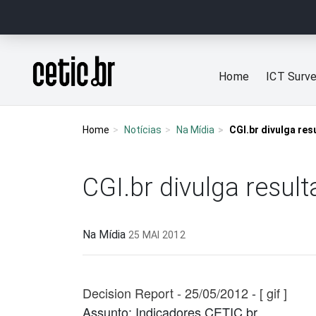
Ir para o conteúdo
Página inicial
Home
ICT Surv
Home
Notícias
Na Mídia
CGI.br divulga re
CGI.br divulga resu
Na Mídia
25 MAI 2012
Decision Report - 25/05/2012
-
[ gif ]
Assunto: Indicadores CETIC.br