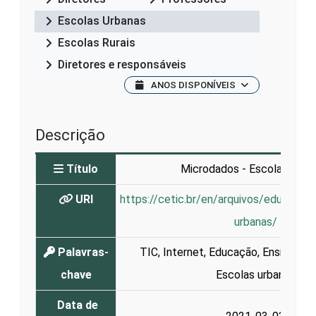
Escolas Urbanas
Escolas Rurais
Diretores e responsáveis
ANOS DISPONÍVEIS
Descrição
Título
Microdados - Escolas Urba
URI
https://cetic.br/en/arquivos/educaca
urbanas/
Palavras-
TIC
,
Internet
,
Educação
,
Ensino
,
Ap
chave
Escolas urbanas
Data de