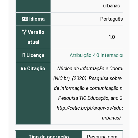
urbanas
Idioma
Português
Versão
1.0
atual
Licença
Atribuição 4.0 Internacional (CC
Citação
Núcleo de Informação e Coordenação
(NIC.br). (2020). Pesquisa sobre o uso 
de informação e comunicação nas escol
Pesquisa TIC Educação, ano 2019. Di
http://cetic.br/pt/arquivos/educacao/
urbanas/
Tipo de operação
Pesquisa com