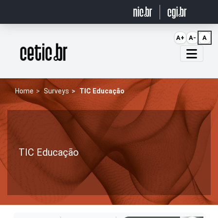
Ir para o conteúdo
A+
A-
A
Página inicial
Home
Surveys
TIC Educação
TIC Educação