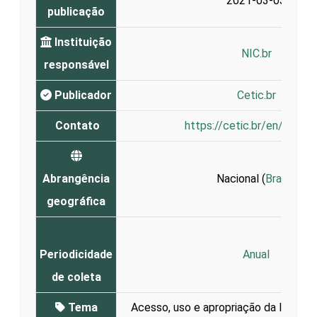
2021-03-03
publicação
Instituição
NIC.br
responsável
Publicador
Cetic.br
Contato
https://cetic.br/en/conta
Abrangência
Nacional (
Brasil
)
geográfica
Periodicidade
Anual
de coleta
Tema
Acesso, uso e apropriação da Interne