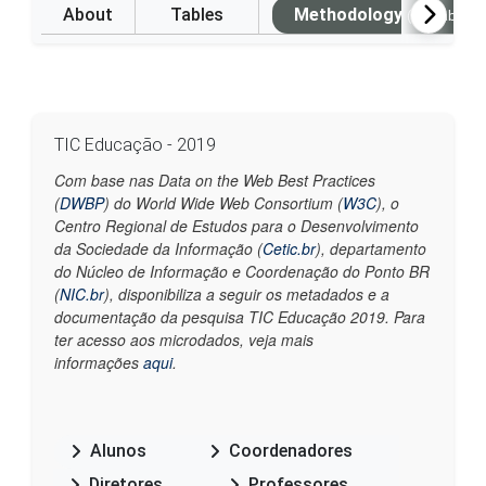
About
Tables
Methodology
(Available i
TIC Educação - 2019
Com base nas Data on the Web Best Practices
(
DWBP
) do World Wide Web Consortium (
W3C
), o
Centro Regional de Estudos para o Desenvolvimento
da Sociedade da Informação (
Cetic.br
), departamento
do Núcleo de Informação e Coordenação do Ponto BR
(
NIC.br
), disponibiliza a seguir os metadados e a
documentação da pesquisa TIC Educação 2019. Para
ter acesso aos microdados, veja mais
informações
aqui
.
Alunos
Coordenadores
Diretores
Professores