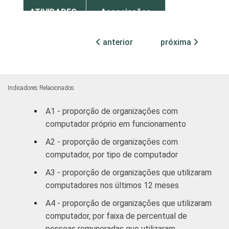
ATIVIDADES-
Associações
FIM
patronais,
14
profissionais e
anterior
próxima
sindicais
Educação, lazer
12
e cultura
Indicadores Relacionados
A1 - proporção de organizações com
Desenvolvimento
e defesa de
13
computador próprio em funcionamento
direitos
A2 - proporção de organizações com
computador, por tipo de computador
Religião
15
A3 - proporção de organizações que utilizaram
computadores nos últimos 12 meses
Outros
8
A4 - proporção de organizações que utilizaram
1 Base: 2.288 organizações sem fins
computador, por faixa de percentual de
lucrativos que possuem computador. Dados
pessoas remuneradas que utilizaram