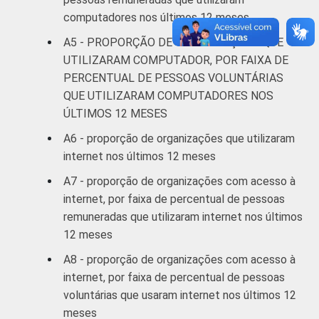
coletados entre outubro de 2012 e março de
computadores nos últimos 12 meses
2013.
A5 - PROPORÇÃO DE ORGANIZAÇÕES QUE
Fonte: NIC.br - out/2012 a mar/2013
UTILIZARAM COMPUTADOR, POR FAIXA DE
PERCENTUAL DE PESSOAS VOLUNTÁRIAS
QUE UTILIZARAM COMPUTADORES NOS
ÚLTIMOS 12 MESES
A6 - proporção de organizações que utilizaram
internet nos últimos 12 meses
A7 - proporção de organizações com acesso à
internet, por faixa de percentual de pessoas
remuneradas que utilizaram internet nos últimos
12 meses
A8 - proporção de organizações com acesso à
internet, por faixa de percentual de pessoas
voluntárias que usaram internet nos últimos 12
meses