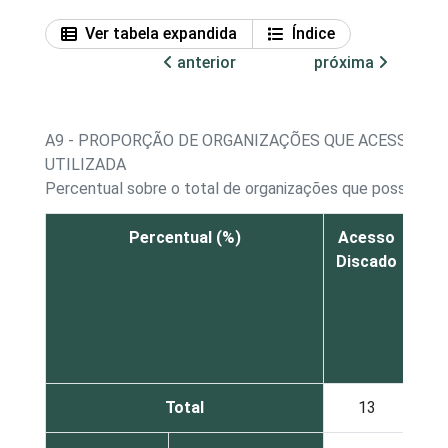
Ver tabela expandida
Índice
anterior
próxima
A9 - PROPORÇÃO DE ORGANIZAÇÕES QUE ACESSARAM 
UTILIZADA
Percentual sobre o total de organizações que possuem
Percentual (%)
Acesso
Discado
co
vi
tel
Total
13