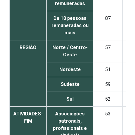
remuneradas
De 10 pessoas
87
remuneradas ou
mais
REGIÃO
Norte / Centro-
57
Oeste
Nordeste
51
Sudeste
59
Sul
52
ATIVIDADES-
Associações
53
FIM
patronais,
profissionais e