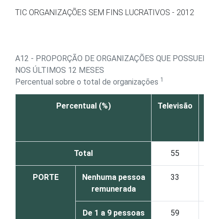
Ir para o conteúdo
TIC ORGANIZAÇÕES SEM FINS LUCRATIVOS - 2012
A12 - PROPORÇÃO DE ORGANIZAÇÕES QUE POSSUEM E
NOS ÚLTIMOS 12 MESES
1
Percentual sobre o total de organizações
Percentual (%)
Televisão
Vid
Total
55
PORTE
Nenhuma pessoa
33
remunerada
De 1 a 9 pessoas
59